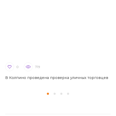
0
719
В Колпино проведена проверка уличных торговцев
В 