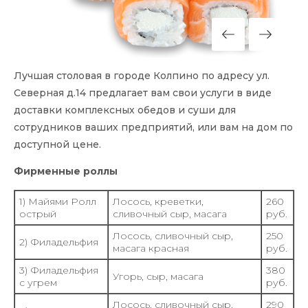
Лучшая столовая в городе Колпино по адресу ул.
Северная д.14 предлагает вам свои услуги в виде
доставки комплексных обедов и суши для
сотрудников ваших предприятий, или вам на дом по
доступной цене.
Фирменные роллы
1) Майями Ролл
Лосось, креветки,
260
острый
сливочный сыр, масага
руб.
Лосось, сливочный сыр,
250
2) Филадельфия
масага красная
руб.
3) Филадельфия
380
Угорь, сыр, масага
с угрем
руб.
Лосось, сливочный сыр,
290