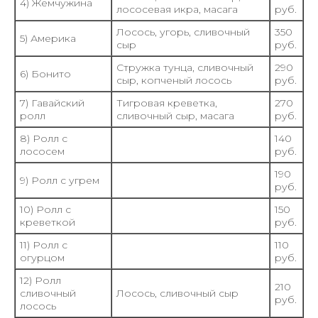
4) Жемчужина
лососевая икра, масага
руб.
Лосось, угорь, сливочный
350
5) Америка
сыр
руб.
Стружка тунца, сливочный
290
6) Бонито
сыр, копченый лосось
руб.
7) Гавайский
Тигровая креветка,
270
ролл
сливочный сыр, масага
руб.
8) Ролл с
140
лососем
руб.
190
9) Ролл с угрем
руб.
10) Ролл с
150
креветкой
руб.
11) Ролл с
110
огурцом
руб.
12) Ролл
210
сливочный
Лосось, сливочный сыр
руб.
лосось