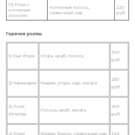
13) Ролл с
Копченый лосось,
220
копченым
сливочный сыр
руб.
лососем
Горячие роллы
340
1) Нью Йорк
Угорь, краб, лосось
руб.
250
2) Камикадзе
Мидии, угорь, сыр, масага
руб.
3) Ролл
290
Лосось, краб, масага
Юпитер
руб.
4) Ролл
Мидии, бекон, сливочный сыр,
240