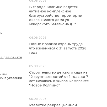
06.08.2026
В городе Колпино ведется
активное комплексное
благоустройство территории
около жилого дома ул.
Ижорского батальона д. 7
.
06.08.2026
Новые правила охраны труда:
что изменится с 31 августа 2026
года
я для печати
05.08.2026
Строительство детского сада на
и вы
12 групп для детей от 1 года до 7
ки в указании
лет началось в жилом комплексе
"Новое Колпино"
05.08.2026
Развитие рекреационной