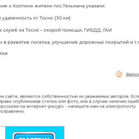
ие к Колпино жители пос.Тельмана указали:
 удаленность от Тосно (30 км)
х служб из Тосно – скорой помощи, ГИБДД, ГАИ
 в развитие поселка, улучшение дорожных покрытий и т.п
лке
Верси
м сайте, являются собственностью их уважаемых авторов. Есл
раво опубликовав статью или фото, или в случае наличия ошиб
рссылки на интернет-ресурс - напишите нам на электропочту
исправлено.