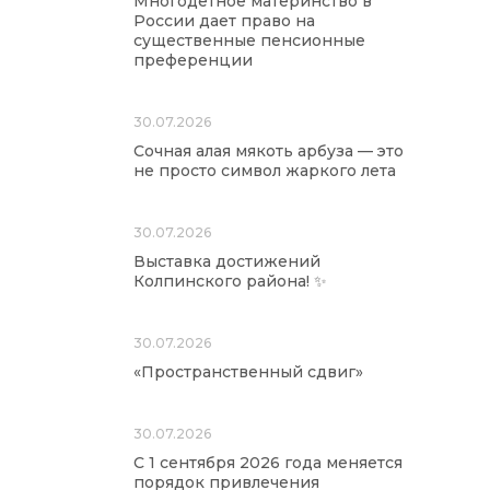
Многодетное материнство в
России дает право на
существенные пенсионные
преференции
30.07.2026
Сочная алая мякоть арбуза — это
не просто символ жаркого лета
30.07.2026
Выставка достижений
Колпинского района! ✨
30.07.2026
«Пространственный сдвиг»
30.07.2026
С 1 сентября 2026 года меняется
порядок привлечения