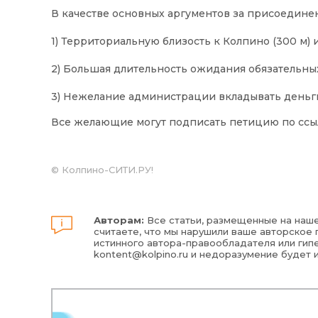
В качестве основных аргументов за присоединен
1) Территориальную близость к Колпино (300 м) и
2) Большая длительность ожидания обязательны
3) Нежелание администрации вкладывать деньги
Все желающие могут подписать петицию
по ссы
© Колпино-СИТИ.РУ!
Авторам:
Все статьи, размещенные на наше
считаете, что мы нарушили ваше авторское п
истинного автора-правообладателя или гипе
kontent@kolpino.ru
и недоразумение будет 