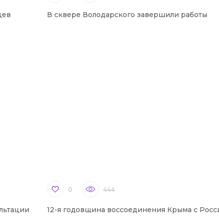
цев
В сквере Володарского завершили работы
0
444
льтации
12-я годовщина воссоединения Крыма с Росс