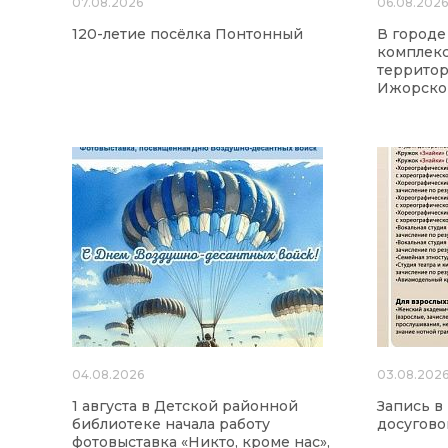
07.08.2026
06.08.202
120-летие посёлка Понтонный
В городе
комплекс
территор
Ижорског
04.08.2026
03.08.202
1 августа в Детской районной
Запись в
библиотеке начала работу
досугово
фотовыставка «Никто, кроме нас»,