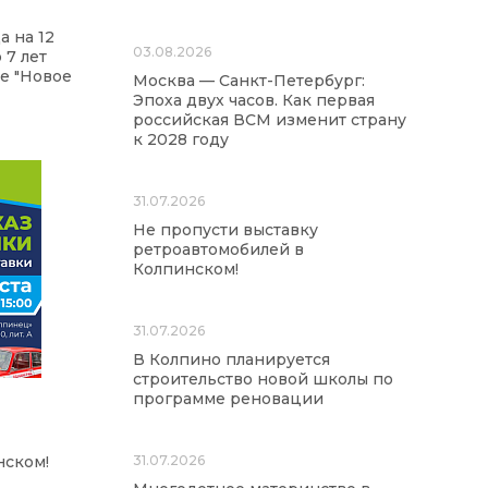
а на 12
03.08.2026
 7 лет
е "Новое
Москва — Санкт-Петербург:
Эпоха двух часов. Как первая
российская ВСМ изменит страну
к 2028 году
31.07.2026
Не пропусти выставку
ретроавтомобилей в
Колпинском!
31.07.2026
В Колпино планируется
строительство новой школы по
программе реновации
нском!
31.07.2026