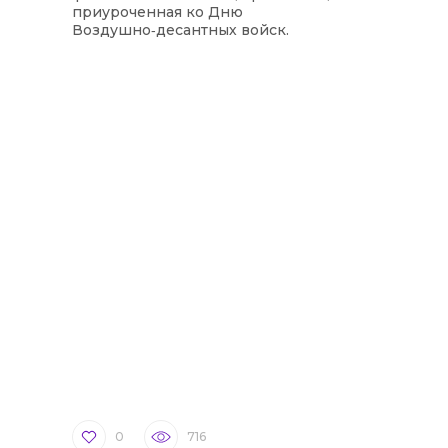
приуроченная ко Дню
Воздушно‑десантных войск.
0
716