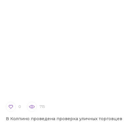
0
715
В Колпино проведена проверка уличных торговцев
В 