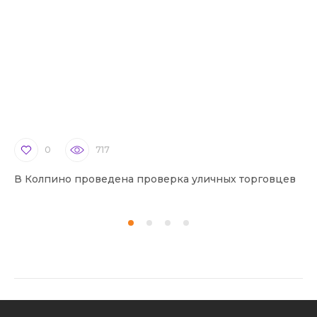
0
717
В Колпино проведена проверка уличных торговцев
В 