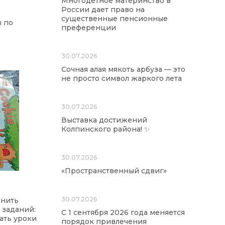
Многодетное материнство в
России дает право на
существенные пенсионные
ы по
преференции
30.07.2026
Сочная алая мякоть арбуза — это
не просто символ жаркого лета
30.07.2026
Выставка достижений
Колпинского района! ✨
30.07.2026
«Пространственный сдвиг»
30.07.2026
енить
заданий:
С 1 сентября 2026 года меняется
ать уроки
порядок привлечения