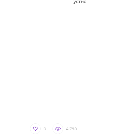
устно
0
4 798