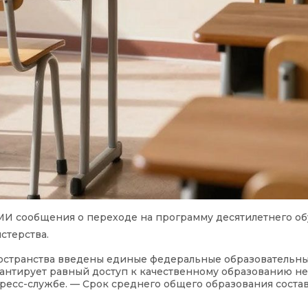
И сообщения о переходе на программу десятилетнего об
стерства.
остранства введены единые федеральные образовательн
рантирует равный доступ к качественному образованию н
есс-службе. — Срок среднего общего образования составля