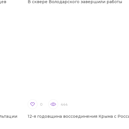
цев
В сквере Володарского завершили работы
0
444
льтации
12-я годовщина воссоединения Крыма с Росс