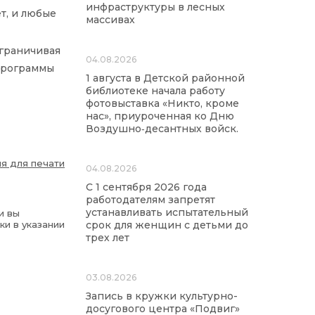
инфраструктуры в лесных
т, и любые
массивах
граничивая
04.08.2026
программы
1 августа в Детской районной
библиотеке начала работу
фотовыставка «Никто, кроме
нас», приуроченная ко Дню
Воздушно‑десантных войск.
я для печати
04.08.2026
С 1 сентября 2026 года
работодателям запретят
устанавливать испытательный
и вы
ки в указании
срок для женщин с детьми до
трех лет
03.08.2026
Запись в кружки культурно-
досугового центра «Подвиг»