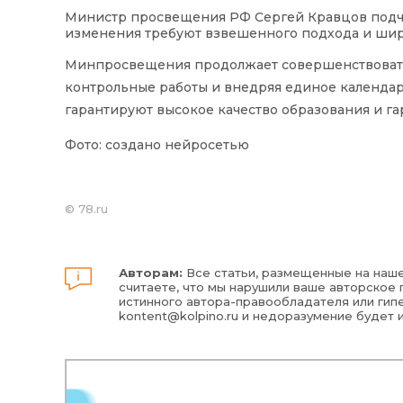
Министр просвещения РФ Сергей Кравцов подчер
изменения требуют взвешенного подхода и шир
Минпросвещения продолжает совершенствовать
контрольные работы и внедряя единое календа
гарантируют высокое качество образования и г
Фото: создано нейросетью
©
78.ru
Авторам:
Все статьи, размещенные на наше
считаете, что мы нарушили ваше авторское п
истинного автора-правообладателя или гипе
kontent@kolpino.ru
и недоразумение будет 