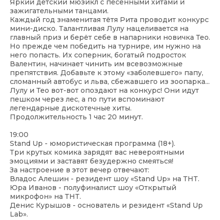
Яркий детский мюзикл с песенными хитами и
зажигательными танцами.
Каждый год знаменитая тётя Рита проводит конкурс
мини-диско. Талантливая Лулу нацеливается на
главный приз и берёт себе в напарники новичка Тео.
Но прежде чем победить на турнире, им нужно на
него попасть. Их соперник, богатый подросток
Валентин, начинает чинить им всевозможные
препятствия. Добавьте к этому «заболевшего» папу,
сломанный автобус и льва, сбежавшего из зоопарка...
Лулу и Тео вот-вот опоздают на конкурс! Они идут
пешком через лес, а по пути вспоминают
легендарные дискотечные хиты.
Продолжительность 1 час 20 минут.
19:00
Stand Up - юмористическая программа (18+).
Три крутых комика зарядят вас невероятными
эмоциями и заставят безудержно смеяться!
За настроение в этот вечер отвечают:
Владос Алешин - резидент шоу «Stand Up» на ТНТ.
Юра Иванов - полуфиналист шоу «Открытый
микрофон» на ТНТ.
Денис Курышов - основатель и резидент «Stand Up
Lab».