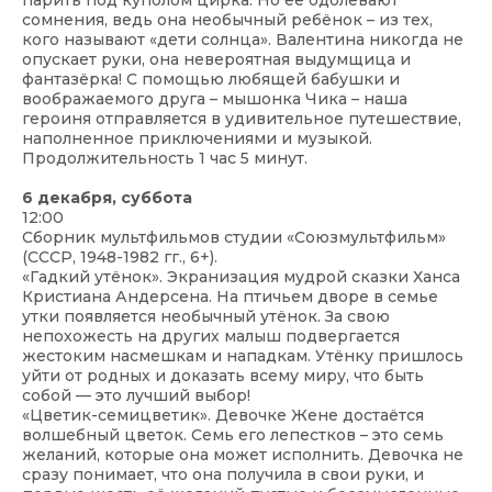
парить под куполом цирка. Но её одолевают
сомнения, ведь она необычный ребёнок – из тех,
кого называют «дети солнца». Валентина никогда не
опускает руки, она невероятная выдумщица и
фантазёрка! С помощью любящей бабушки и
воображаемого друга – мышонка Чика – наша
героиня отправляется в удивительное путешествие,
наполненное приключениями и музыкой.
Продолжительность 1 час 5 минут.
6 декабря, суббота
12:00
Сборник мультфильмов студии «Союзмультфильм»
(СССР, 1948-1982 гг., 6+).
«Гадкий утёнок». Экранизация мудрой сказки Ханса
Кристиана Андерсена. На птичьем дворе в семье
утки появляется необычный утёнок. За свою
непохожесть на других малыш подвергается
жестоким насмешкам и нападкам. Утёнку пришлось
уйти от родных и доказать всему миру, что быть
собой — это лучший выбор!
«Цветик-семицветик». Девочке Жене достаётся
волшебный цветок. Семь его лепестков – это семь
желаний, которые она может исполнить. Девочка не
сразу понимает, что она получила в свои руки, и