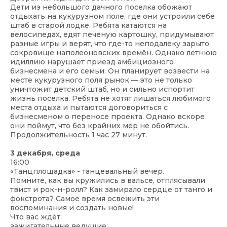
Дети из небольшого дачного поселка обожают
отдыхать на кукурузном поле, где они устроили себе
штаб в старой лодке. Ребята катаются на
велосипедах, едят печёную картошку, придумывают
разные игры и верят, что где-то неподалёку зарыто
сокровище наполеоновских времён. Однако летнюю
идиллию нарушает приезд амбициозного
бизнесмена и его семьи. Он планирует возвести на
месте кукурузного поля рынок — это не только
уничтожит детский штаб, но и сильно испортит
жизнь посёлка. Ребята не хотят лишаться любимого
места отдыха и пытаются договориться с
бизнесменом о переносе проекта. Однако вскоре
они поймут, что без крайних мер не обойтись.
Продолжительность 1 час 27 минут.
3 декабря, среда
16:00
«Танцплощадка» - танцевальный вечер.
Помните, как вы кружились в вальсе, отплясывали
твист и рок-н-ролл? Как замирало сердце от танго и
фокстрота? Самое время освежить эти
воспоминания и создать новые!
Что вас ждёт:
зажигательные ведущие;