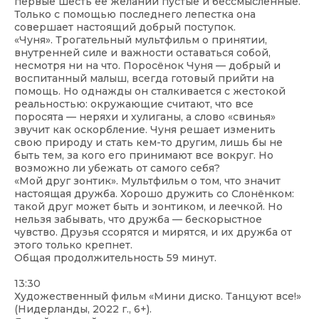
первые шесть её желаний пустые и бессмысленные.
Только с помощью последнего лепестка она
совершает настоящий добрый поступок.
«Чуня». Трогательный мультфильм о принятии,
внутренней силе и важности оставаться собой,
несмотря ни на что. Поросёнок Чуня — добрый и
воспитанный малыш, всегда готовый прийти на
помощь. Но однажды он сталкивается с жестокой
реальностью: окружающие считают, что все
поросята — неряхи и хулиганы, а слово «свинья»
звучит как оскорбление. Чуня решает изменить
свою природу и стать кем-то другим, лишь бы не
быть тем, за кого его принимают все вокруг. Но
возможно ли убежать от самого себя?
«Мой друг зонтик». Мультфильм о том, что значит
настоящая дружба. Хорошо дружить со Слонёнком:
такой друг может быть и зонтиком, и леечкой. Но
нельзя забывать, что дружба — бескорыстное
чувство. Друзья ссорятся и мирятся, и их дружба от
этого только крепнет.
Общая продолжительность 59 минут.
13:30
Художественный фильм «Мини диско. Танцуют все!»
(Нидерланды, 2022 г., 6+).