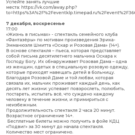
Успейте занять лучшие
места:
https://vk.com/away.php?
to=https%3A%2F%2Feventklp.timepad.ru%2Fevent%2F36
7 декабря, воскресенье
17:00
«Жизнь в письмах» - спектакль семейного клуба
«Фантазёры» по мотивам произведения Эрика-
Эмманюэля Шмитта «Оскар и Розовая Дама» (14+).
В основе спектакля – пьеса, которая представляет
собой письма десятилетнего мальчика Оскара к
Господу Богу. Их обнаруживает Розовая Дама – одна
из женщин, одетых в специальную розовую одежду,
которые приходят навещать детей в больницу.
Благодаря Розовой Даме и той любви, которая
связала их, мальчик проживает каждый день, как
десять лет жизни: успевает повзрослеть, полюбить,
постареть, испытать всё, что суждено каждому
человеку в течение жизни, и примириться с
неизбежным.
Продолжительность спектакля 2 часа 20 минут.
Возрастное ограничение 14+.
Бесплатные билеты можно получить в фойе КДЦ
«Подвиг» за 30 минут до начала спектакля.
Количество мест ограничено.