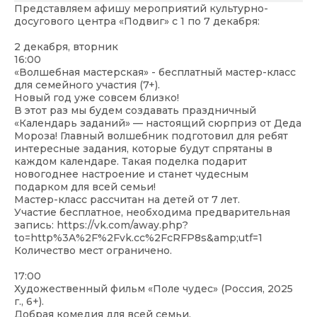
Представляем афишу мероприятий культурно-
досугового центра «Подвиг» с 1 по 7 декабря:
2 декабря, вторник
16:00
«Волшебная мастерская» - бесплатный мастер-класс
для семейного участия (7+).
Новый год уже совсем близко!
В этот раз мы будем создавать праздничный
«Календарь заданий» — настоящий сюрприз от Деда
Мороза! Главный волшебник подготовил для ребят
интересные задания, которые будут спрятаны в
каждом календаре. Такая поделка подарит
новогоднее настроение и станет чудесным
подарком для всей семьи!
Мастер-класс рассчитан на детей от 7 лет.
Участие бесплатное, необходима предварительная
запись:
https://vk.com/away.php?
to=http%3A%2F%2Fvk.cc%2FcRFP8s&amp;utf=1
Количество мест ограничено.
17:00
Художественный фильм «Поле чудес» (Россия, 2025
г., 6+).
Добрая комедия для всей семьи.