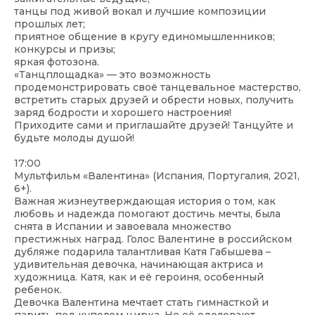
танцы под живой вокал и лучшие композиции
прошлых лет;
приятное общение в кругу единомышленников;
конкурсы и призы;
яркая фотозона.
«Танцплощадка» — это возможность
продемонстрировать своё танцевальное мастерство,
встретить старых друзей и обрести новых, получить
заряд бодрости и хорошего настроения!
Приходите сами и приглашайте друзей! Танцуйте и
будьте молоды душой!
17:00
Мультфильм «Валентина» (Испания, Португалия, 2021,
6+).
Важная жизнеутверждающая история о том, как
любовь и надежда помогают достичь мечты, была
снята в Испании и завоевала множество
престижных наград. Голос Валентине в российском
дубляже подарила талантливая Катя Габышева –
удивительная девочка, начинающая актриса и
художница. Катя, как и её героиня, особенный
ребенок.
Девочка Валентина мечтает стать гимнасткой и