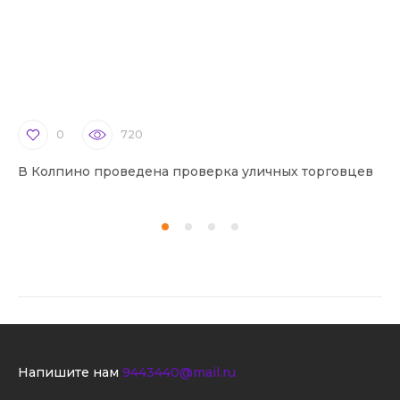
0
720
В Колпино проведена проверка уличных торговцев
В 
Напишите нам
9443440@mail.ru