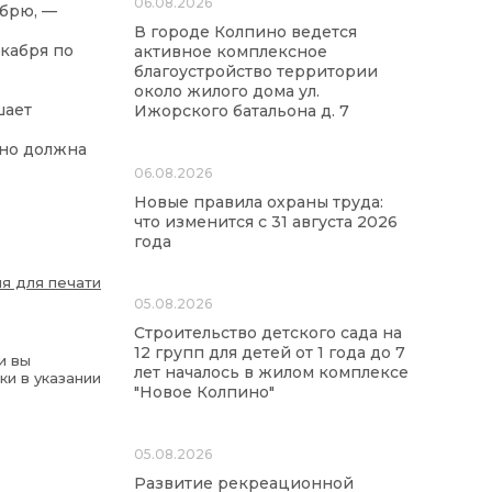
06.08.2026
ябрю, —
В городе Колпино ведется
екабря по
активное комплексное
благоустройство территории
около жилого дома ул.
шает
Ижорского батальона д. 7
ьно должна
06.08.2026
Новые правила охраны труда:
что изменится с 31 августа 2026
года
я для печати
05.08.2026
Строительство детского сада на
12 групп для детей от 1 года до 7
и вы
лет началось в жилом комплексе
ки в указании
"Новое Колпино"
05.08.2026
Развитие рекреационной