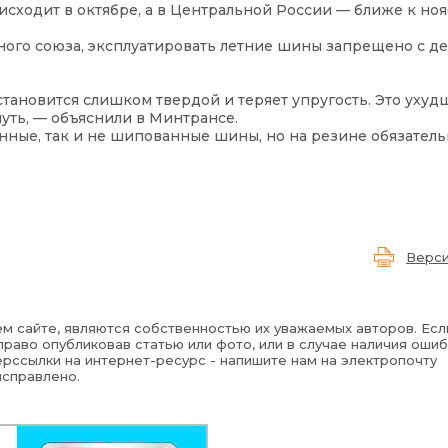
исходит в октябре, а в Центральной России — ближе к но
нного союза, эксплуатировать летние шины запрещено с д
становится слишком твердой и теряет упругость. Это ухуд
уть, — объяснили в Минтрансе.
нные, так и не шипованные шины, но на резине обязател
Верси
м сайте, являются собственностью их уважаемых авторов. Есл
раво опубликовав статью или фото, или в случае наличия ошиб
рссылки на интернет-ресурс - напишите нам на электропочту
исправлено.