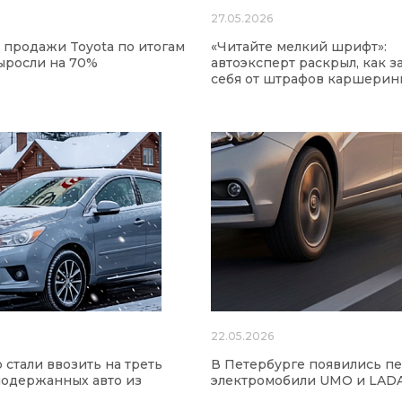
6
27.05.2026
 продажи Toyota по итогам
«Читайте мелкий шрифт»:
ыросли на 70%
автоэксперт раскрыл, как 
себя от штрафов каршерин
22.05.2026
 стали ввозить на треть
В Петербурге появились п
одержанных авто из
электромобили UMO и LAD