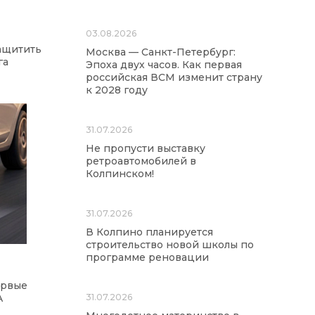
03.08.2026
защитить
Москва — Санкт-Петербург:
га
Эпоха двух часов. Как первая
российская ВСМ изменит страну
к 2028 году
31.07.2026
Не пропусти выставку
ретроавтомобилей в
Колпинском!
31.07.2026
В Колпино планируется
строительство новой школы по
программе реновации
ервые
A
31.07.2026