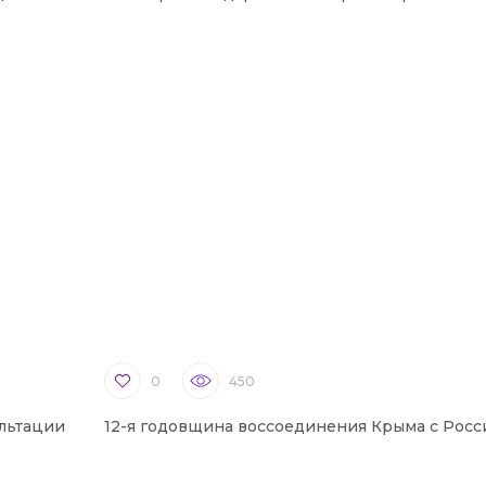
0
450
льтации
12-я годовщина воссоединения Крыма с Росс