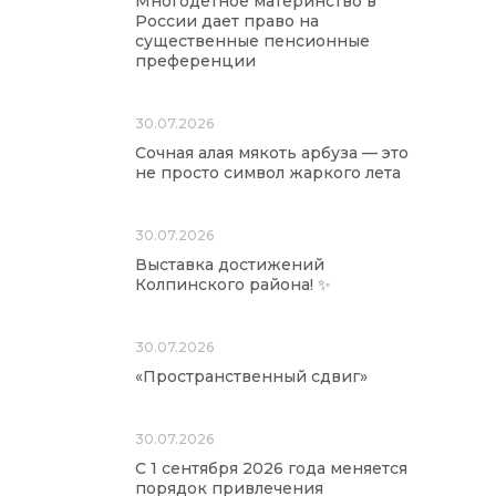
Многодетное материнство в
России дает право на
существенные пенсионные
преференции
30.07.2026
Сочная алая мякоть арбуза — это
не просто символ жаркого лета
30.07.2026
Выставка достижений
Колпинского района! ✨
30.07.2026
«Пространственный сдвиг»
30.07.2026
С 1 сентября 2026 года меняется
порядок привлечения