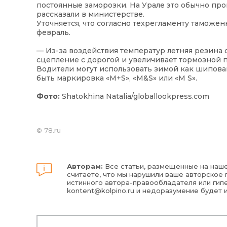
постоянные заморозки. На Урале это обычно про
рассказали в министерстве.
Уточняется, что согласно техрегламенту таможе
февраль.
— Из-за воздействия температур летняя резина 
сцепление с дорогой и увеличивает тормозной п
Водители могут использовать зимой как шипова
быть маркировка «M+S», «M&S» или «M S».
Фото:
Shatokhina Natalia/globallookpress.com
©
78.ru
Авторам:
Все статьи, размещенные на наше
считаете, что мы нарушили ваше авторское п
истинного автора-правообладателя или гипе
kontent@kolpino.ru
и недоразумение будет 