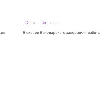
0
4 802
цев
В сквере Володарского завершили работы