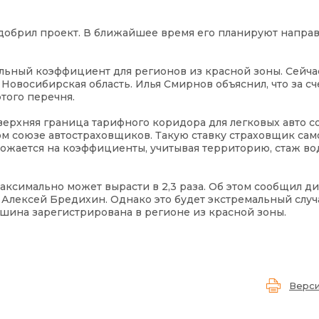
одобрил проект. В ближайшее время его планируют направ
льный коэффициент для регионов из красной зоны. Сейча
овосибирская область. Илья Смирнов объяснил, что за сче
этого перечня.
ерхняя граница тарифного коридора для легковых авто со
ком союзе автостраховщиков. Такую ставку страховщик сам
ножается на коэффициенты, учитывая территорию, стаж во
аксимально может вырасти в 2,3 раза. Об этом сообщил д
Алексей Бредихин. Однако это будет экстремальный случ
ашина зарегистрирована в регионе из красной зоны.
Верси