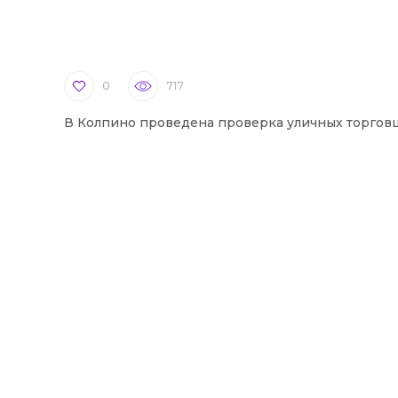
0
717
В Колпино проведена проверка уличных торгов