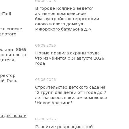
06.08.2026
В городе Колпино ведется
ить в
активное комплексное
благоустройство территории
около жилого дома ул.
с в списке
Ижорского батальона д. 7
т этого
06.08.2026
ставит 8665
Новые правила охраны труда:
остоятельно
что изменится с 31 августа 2026
дителя,
года
иректор
05.08.2026
ай. Речь
Строительство детского сада на
12 групп для детей от 1 года до 7
лет началось в жилом комплексе
"Новое Колпино"
я для печати
05.08.2026
Развитие рекреационной