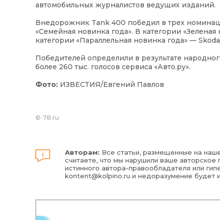
автомобильных журналистов ведущих изданий.
Внедорожник Tank 400 победил в трех номинаци
«Семейная новинка года». В категории «Зеленая н
категории «Параллельная новинка года» — Skoda 
Победителей определили в результате народного
более 260 тыс. голосов сервиса «Авто.ру».
Фото:
ИЗВЕСТИЯ/Евгений Павлов
©
78.ru
Авторам:
Все статьи, размещенные на наше
считаете, что мы нарушили ваше авторское п
истинного автора-правообладателя или гипе
kontent@kolpino.ru
и недоразумение будет 