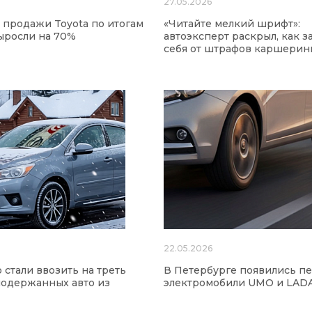
6
27.05.2026
 продажи Toyota по итогам
«Читайте мелкий шрифт»:
ыросли на 70%
автоэксперт раскрыл, как 
себя от штрафов каршерин
22.05.2026
 стали ввозить на треть
В Петербурге появились п
одержанных авто из
электромобили UMO и LAD