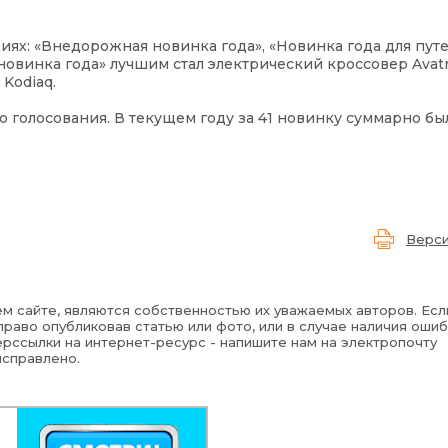
ях: «Внедорожная новинка года», «Новинка года для пут
овинка года» лучшим стал электрический кроссовер Avatr 1
Kodiaq.
 голосования. В текущем году за 41 новинку суммарно бы
Верси
м сайте, являются собственностью их уважаемых авторов. Есл
раво опубликовав статью или фото, или в случае наличия ошиб
рссылки на интернет-ресурс - напишите нам на электропочту
исправлено.