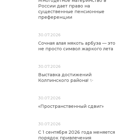
Многодетное материнство в
России дает право на
существенные пенсионные
преференции
30.07.2026
Сочная алая мякоть арбуза — это
не просто символ жаркого лета
30.07.2026
Выставка достижений
Колпинского района! ✨
30.07.2026
«Пространственный сдвиг»
30.07.2026
С 1 сентября 2026 года меняется
порядок привлечения