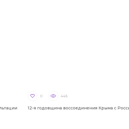
0
446
льтации
12-я годовщина воссоединения Крыма с Росс