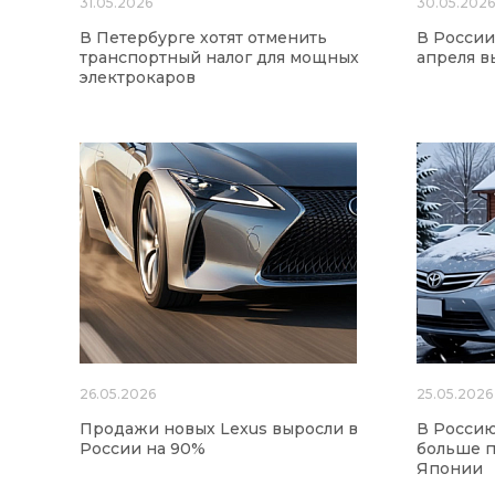
31.05.2026
30.05.202
В Петербурге хотят отменить
В России
транспортный налог для мощных
апреля в
электрокаров
26.05.2026
25.05.2026
Продажи новых Lexus выросли в
В Россию
России на 90%
больше п
Японии