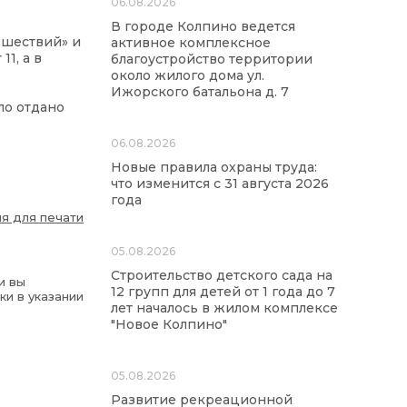
06.08.2026
В городе Колпино ведется
ешествий» и
активное комплексное
1, а в
благоустройство территории
около жилого дома ул.
Ижорского батальона д. 7
ло отдано
06.08.2026
Новые правила охраны труда:
что изменится с 31 августа 2026
года
я для печати
05.08.2026
Строительство детского сада на
и вы
12 групп для детей от 1 года до 7
ки в указании
лет началось в жилом комплексе
"Новое Колпино"
05.08.2026
Развитие рекреационной