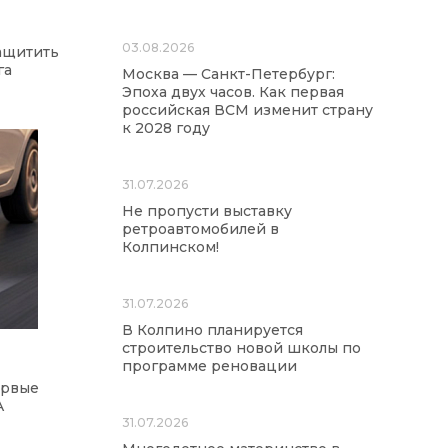
03.08.2026
защитить
га
Москва — Санкт-Петербург:
Эпоха двух часов. Как первая
российская ВСМ изменит страну
к 2028 году
31.07.2026
Не пропусти выставку
ретроавтомобилей в
Колпинском!
31.07.2026
В Колпино планируется
строительство новой школы по
программе реновации
ервые
A
31.07.2026