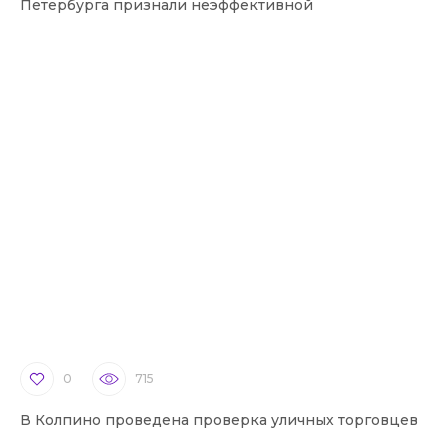
Петербурга признали неэффективной
0
715
В Колпино проведена проверка уличных торговцев
В 