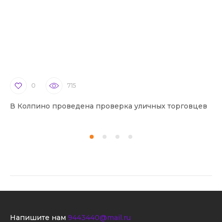
0
715
В Колпино проведена проверка уличных торговцев
В 
Напишите нам
9443440@mail.ru