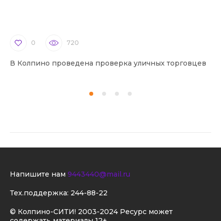
0
720
В Колпино проведена проверка уличных торговцев
В 
Напишите нам
9443440@mail.ru
Тех.поддержка:
244-88-22
© Колпино-СИТИ! 2003-2024 Ресурс может
содержать материалы 12+