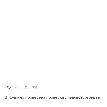
0
716
В Колпино проведена проверка уличных торговцев
В 