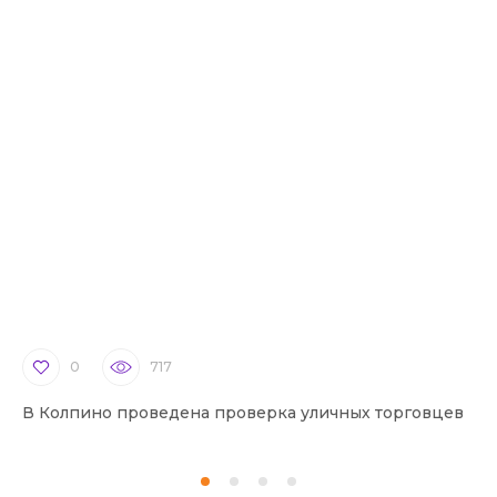
0
717
В Колпино проведена проверка уличных торговцев
В 