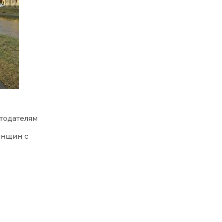
отодателям
енщин с