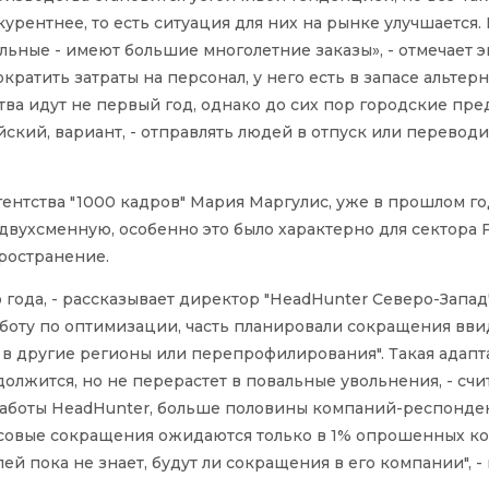
рентнее, то есть ситуация для них на рынке улучшается. 
ьные - имеют большие многолетние заказы», - отмечает э
ратить затраты на персонал, у него есть в запасе альтер
ва идут не первый год, однако до сих пор городские пре
кий, вариант, - отправлять людей в отпуск или переводи
ентства "1000 кадров" Мария Маргулис, уже в прошлом го
двухсменную, особенно это было характерно для cектора 
ространение.
 года, - рассказывает директор "HeadHunter Северо-Запа
аботу по оптимизации, часть планировали сокращения вви
в другие регионы или перепрофилирования". Такая адап
лжится, но не перерастет в повальные увольнения, - счи
 работы HeadHunter, больше половины компаний-респонде
ссовые сокращения ожидаются только в 1% опрошенных к
й пока не знает, будут ли сокращения в его компании", -