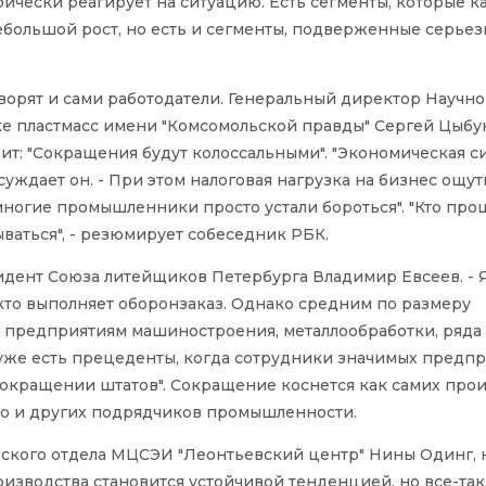
ически реагирует на ситуацию. Есть сегменты, которые 
ебольшой рост, но есть и сегменты, подверженные серье
ворят и сами работодатели. Генеральный директор Научно
 пластмасс имени "Комсомольской правды" Сергей Цыбук
т: "Сокращения будут колоссальными". "Экономическая си
ссуждает он. - При этом налоговая нагрузка на бизнес ощу
многие промышленники просто устали бороться". "Кто про
ываться", - резюмирует собеседник РБК.
зидент Союза литейщиков Петербурга Владимир Евсеев. - 
кто выполняет оборонзаказ. Однако средним по размеру
предприятиям машиностроения, металлообработки, ряда
, "уже есть прецеденты, когда сотрудники значимых предп
кращении штатов". Сокращение коснется как самих произ
ро и других подрядчиков промышленности.
ского отдела МЦСЭИ "Леонтьевский центр" Нины Одинг, 
изводства становится устойчивой тенденцией, но все-так