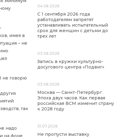
как минимум
04.08.2026
зному
С 1 сентября 2026 года
работодателям запретят
устанавливать испытательный
-
срок для женщин с детьми до
ов, имея в
трех лет
туация – не
тимо
03.08.2026
шел
Запись в кружки культурно-
досугового центра «Подвиг»
Я не говорю
03.08.2026
Москва — Санкт-Петербург:
 других
Эпоха двух часов. Как первая
риятий
российская ВСМ изменит страну
водств, так
к 2028 году
31.07.2026
не надо
Не пропусти выставку
и на фоне