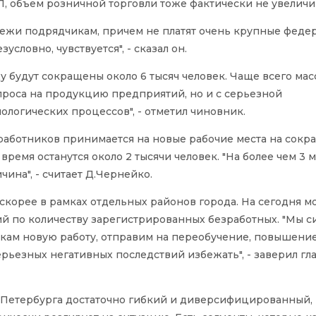
 объем розничной торговли тоже фактически не увеличи
тежи подрядчикам, причем не платят очень крупные феде
словно, чувствуется", - сказал он.
 будут сокращены около 6 тысяч человек. Чаще всего ма
проса на продукцию предприятий, но и с серьезной
логических процессов", - отметил чиновник.
работников принимается на новые рабочие места на сокр
ремя останутся около 2 тысячи человек. "На более чем 3 
ина", - считает Д.Чернейко.
скорее в рамках отдельных районов города. На сегодня 
й по количеству зарегистрированных безработных. "Мы 
ам новую работу, отправим на переобучение, повышени
рьезных негативных последствий избежать", - заверил гл
т-Петербурга достаточно гибкий и диверсифицированный,