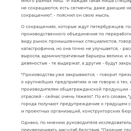
много разных ниш. "И каждая такая ниша специф
не сокращаются, есть сегменты, даже дающие н
сокращению", - пояснил он свою мысль.
О сокращениях, которые ждут петербуржцев, го
производственного объединения по переработке
виду рынок промышленных специалистов, говори
катастрофична, но она точно не улучшается, - ра
выросла, административные барьеры велики, и 
девяностые - те выдержат, а другие - будут закр
"Производства уже закрываются, - говорит пре
о крупнейших предприятиях и не говорю о тех, 
производителям общегражданской продукции - 
отраслей - сейчас очень тяжело". По его словам
города получают предупреждение о грядущем со
и проектных организаций, конструкторских бю
Однако, по мнению руководителя исследователь
преувеличивать масштаб бедствия. "Падение про