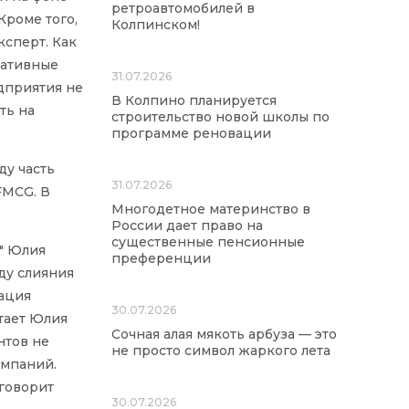
ретроавтомобилей в
Кроме того,
Колпинском!
ксперт. Как
нативные
31.07.2026
дприятия не
В Колпино планируется
ть на
строительство новой школы по
программе реновации
ду часть
31.07.2026
FMCG. В
Многодетное материнство в
России дает право на
существенные пенсионные
д" Юлия
преференции
ду слияния
тация
30.07.2026
тает Юлия
Сочная алая мякоть арбуза — это
нтов не
не просто символ жаркого лета
омпаний.
 говорит
30.07.2026