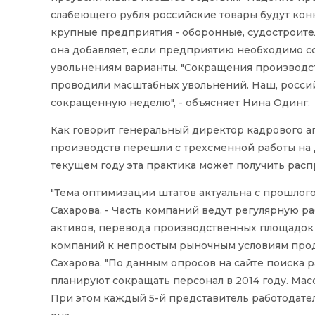
слабеющего рубля российские товары будут конку
крупные предприятия - оборонные, судостроител
она добавляет, если предприятию необходимо сок
увольнениям варианты. "Сокращения производст
проводили масштабных увольнений. Наш, российс
сокращенную неделю", - объясняет Нина Одинг.
Как говорит генеральный директор кадрового аг
производств перешли с трехсменной работы на 
текущем году эта практика может получить расп
"Тема оптимизации штатов актуальна с прошлого
Сахарова. - Часть компаний ведут регулярную р
активов, перевода производственных площадок 
компаний к непростым рыночным условиям продо
Сахарова. "По данным опросов на сайте поиска
планируют сокращать персонал в 2014 году. Ма
При этом каждый 5-й представитель работодателе