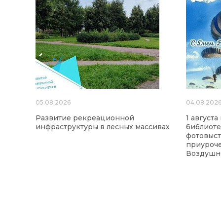
05.08.2026
04.08.202
Развитие рекреационной
1 август
инфраструктуры в лесных массивах
библиоте
фотовыст
приуроч
Воздушно