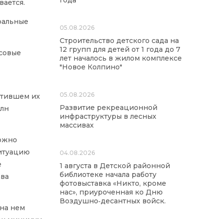
года
вается.
ральные
05.08.2026
Строительство детского сада на
12 групп для детей от 1 года до 7
ссовые
лет началось в жилом комплексе
"Новое Колпино"
05.08.2026
атившем их
Развитие рекреационной
млн
инфраструктуры в лесных
массивах
можно
ситуацию
04.08.2026
е
1 августа в Детской районной
библиотеке начала работу
ава
фотовыставка «Никто, кроме
нас», приуроченная ко Дню
Воздушно‑десантных войск.
 на нем