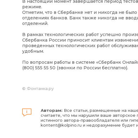
В настоящий момент завершается период тестово
режиме.
Отметим, что в Сбербанке нет и никогда не был
отделениях банков. Банк также никогда не ввод
отделений.
В рамках технологических работ успешно произ
Сбербанка России приносит клиентам извинения
проведенных технологических работ обслуживан
удобным.
По вопросам работы в системе «Сбербанк Онлай
(800) 555 55 50 (звонки по России бесплатно).
©
Фонтанка.ру
Авторам:
Все статьи, размещенные на наше
считаете, что мы нарушили ваше авторское п
истинного автора-правообладателя или гипе
kontent@kolpino.ru
и недоразумение будет 