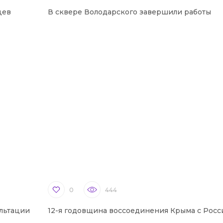
цев
В сквере Володарского завершили работы
0
444
льтации
12-я годовщина воссоединения Крыма с Росс