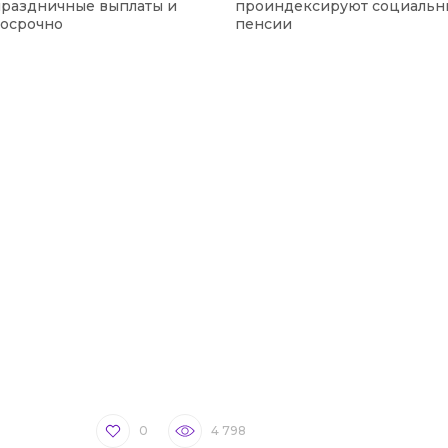
праздничные выплаты и
проиндексируют социальн
досрочно
пенсии
0
4 798