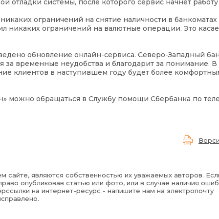
й отладки системы, после которого сервис начнет работу
о никаких ограничений на снятие наличности в банкоматах
ил никаких ограничений на валютные операции. Это касае
ведено обновление онлайн-сервиса. Северо-Западный ба
 за временные неудобства и благодарит за понимание. В 
ие клиентов в наступившем году будет более комфортны
н» можно обращаться в Службу помощи Сбербанка по тел
Верси
м сайте, являются собственностью их уважаемых авторов. Есл
раво опубликовав статью или фото, или в случае наличия ошиб
рссылки на интернет-ресурс - напишите нам на электропочту
исправлено.