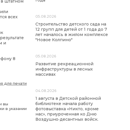
года
 в штатном
 или
тся всех
05.08.2026
Строительство детского сада на
12 групп для детей от 1 года до 7
нк
лет началось в жилом комплексе
результате
"Новое Колпино"
м и
05.08.2026
ефону 8
Развитие рекреационной
инфраструктуры в лесных
массивах
я для печати
04.08.2026
1 августа в Детской районной
библиотеке начала работу
и вы
ки в указании
фотовыставка «Никто, кроме
нас», приуроченная ко Дню
Воздушно‑десантных войск.