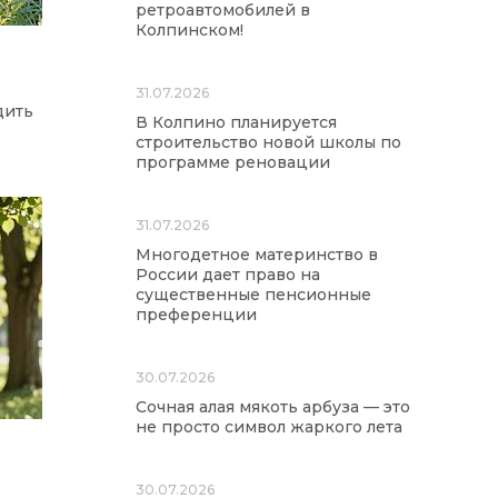
ретроавтомобилей в
Колпинском!
е
31.07.2026
дить
В Колпино планируется
строительство новой школы по
программе реновации
31.07.2026
Многодетное материнство в
России дает право на
существенные пенсионные
преференции
30.07.2026
Сочная алая мякоть арбуза — это
не просто символ жаркого лета
30.07.2026