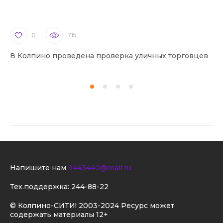
0
715
В Колпино проведена проверка уличных торговцев
В 
Напишите нам
9443440@mail.ru
Тех.поддержка:
244-88-22
© Колпино-СИТИ! 2003-2024 Ресурс может
содержать материалы 12+