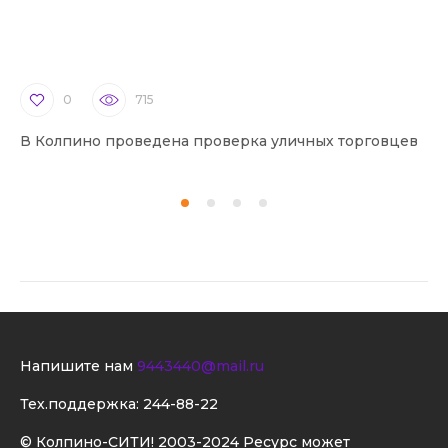
0
715
В Колпино проведена проверка уличных торговцев
В 
Напишите нам
9443440@mail.ru
Тех.поддержка:
244-88-22
© Колпино-СИТИ! 2003-2024 Ресурс может