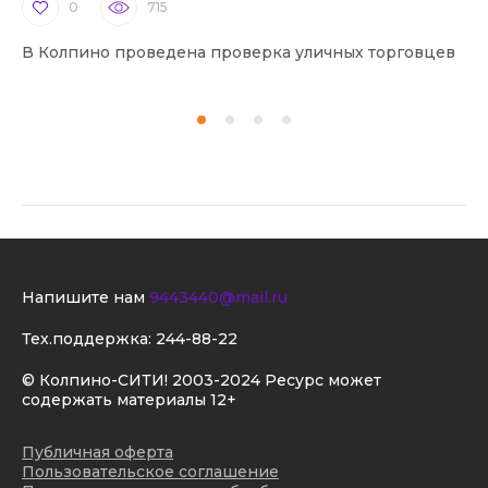
0
715
В Колпино проведена проверка уличных торговцев
В 
Напишите нам
9443440@mail.ru
Тех.поддержка:
244-88-22
© Колпино-СИТИ! 2003-2024 Ресурс может
содержать материалы 12+
Публичная оферта
Пользовательское соглашение