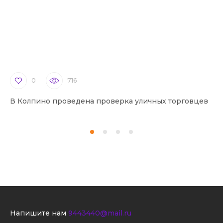
0
716
В Колпино проведена проверка уличных торговцев
В 
Напишите нам
9443440@mail.ru