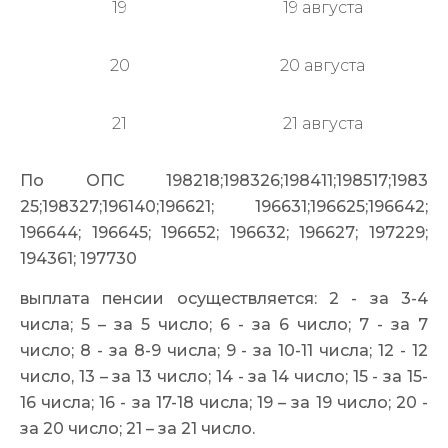
19
19 августа
20
20 августа
21
21 августа
По ОПС 198218;198326;19
8411;198517;1983
25;198327;196140
;196621; 196631;196625;19
6642;
196644; 196645; 196652; 196632; 196627; 197229;
194361; 197730
выплата пенсии осуществляется: 2 - за 3-4
числа; 5 – за 5 число; 6 - за 6 число; 7 - за 7
число; 8 - за 8-9 числа; 9 - за 10-11 числа; 12 - 12
число, 13 – за 13 число; 14 - за 14 число; 15 - за 15-
16 числа; 16 - за 17-18 числа; 19 – за 19 число; 20 -
за 20 число; 21 – за 21 число.