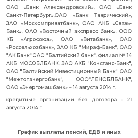
ОАО «Банк Александровский»
, ОАО «Банк
Санкт-Петербург»
,ОАО «Банк Таврический»,
ЗАО «Москомприватбан
к», ОАО АКБ «Связь-
Банк», ОАО «Восточный экспресс банк», ООО
КБ «Агросоюз», ОАО «Витабанк», ОАО
«Россельхозбанк»
, ЗАО КБ "Мираф-Банк", ОАО
"АК Банк",ОАО "Балтийский банк", филиал № 14
АКБ МОСОБЛБАНК, ЗАО АКБ "Констанс-Банк",
ОАО "Балтийский Инвестиционный Банк", ОАО
"Межтопэнергобан
к", ООО"ЛЕНОБЛБАНК",
ОАО «Энергомашбанк» – 14 августа 2014 г.
кредитные организации без договора - 21
августа 2014 г.
График выплаты пенсий, ЕДВ и иных