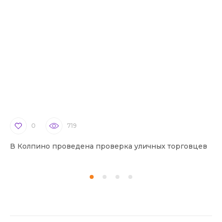
0
719
В Колпино проведена проверка уличных торговцев
В 