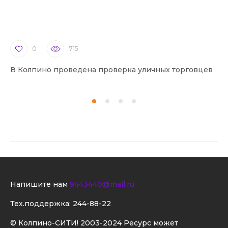
0
715
В Колпино проведена проверка уличных торговцев
В 
Напишите нам
9443440@mail.ru
Тех.поддержка:
244-88-22
© Колпино-СИТИ! 2003-2024 Ресурс может