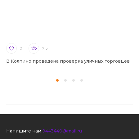
0
715
В Колпино проведена проверка уличных торговцев
В 
Напишите нам
9443440@mail.ru