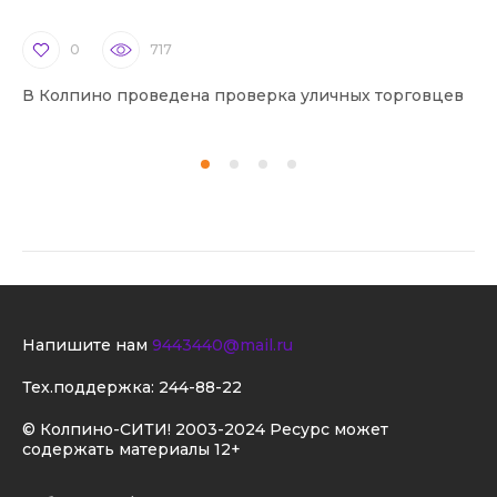
0
717
В Колпино проведена проверка уличных торговцев
В 
Напишите нам
9443440@mail.ru
Тех.поддержка:
244-88-22
© Колпино-СИТИ! 2003-2024 Ресурс может
содержать материалы 12+