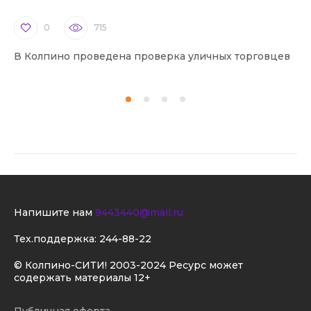
0
715
В Колпино проведена проверка уличных торговцев
В 
Напишите нам
9443440@mail.ru
Тех.поддержка:
244-88-22
© Колпино-СИТИ! 2003-2024 Ресурс может
содержать материалы 12+