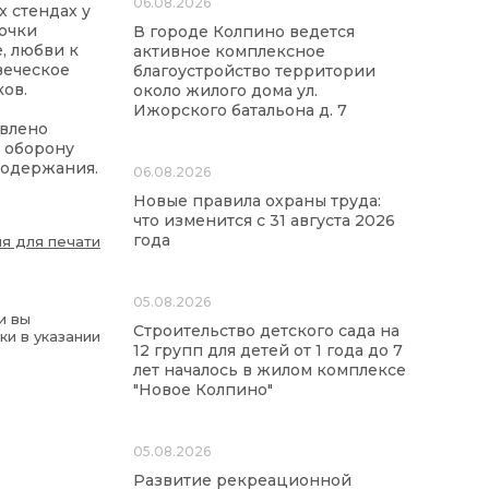
06.08.2026
 стендах у
точки
В городе Колпино ведется
, любви к
активное комплексное
веческое
благоустройство территории
ков.
около жилого дома ул.
Ижорского батальона д. 7
авлено
а оборону
содержания.
06.08.2026
Новые правила охраны труда:
что изменится с 31 августа 2026
года
я для печати
05.08.2026
и вы
Строительство детского сада на
ки в указании
12 групп для детей от 1 года до 7
лет началось в жилом комплексе
"Новое Колпино"
05.08.2026
Развитие рекреационной