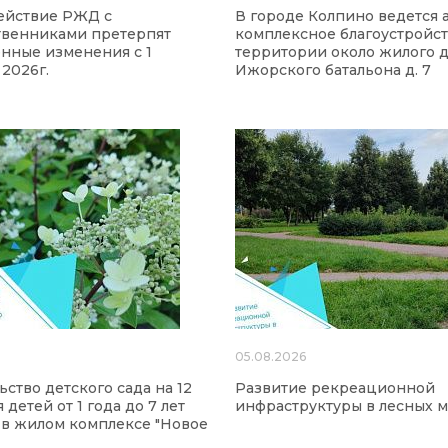
ействие РЖД с
В городе Колпино ведется 
твенниками претерпят
комплексное благоустройс
нные изменения с 1
территории около жилого д
 2026г.
Ижорского батальона д. 7
6
05.08.2026
ьство детского сада на 12
Развитие рекреационной
 детей от 1 года до 7 лет
инфраструктуры в лесных м
 в жилом комплексе "Новое
"