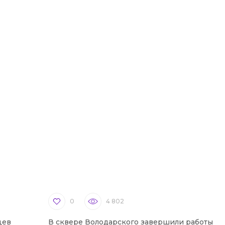
0
4 802
цев
В сквере Володарского завершили работы