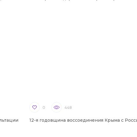
0
448
льтации
12-я годовщина воссоединения Крыма с Росс