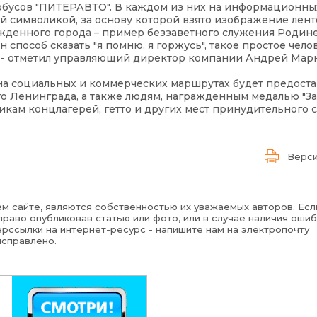
тобусов "ПИТЕРАВТО". В каждом из них на информационных
й символикой, за основу которой взято изображение лен
денного города – пример беззаветного служения Родине
способ сказать "я помню, я горжусь", такое простое чело
е", - отметил управляющий директор компании Андрей Мар
 на социальных и коммерческих маршрутах будет предост
о Ленинграда, а также людям, награжденным медалью "З
ам концлагерей, гетто и других мест принудительного 
Верси
м сайте, являются собственностью их уважаемых авторов. Есл
раво опубликовав статью или фото, или в случае наличия ошиб
рссылки на интернет-ресурс - напишите нам на электропочту
исправлено.