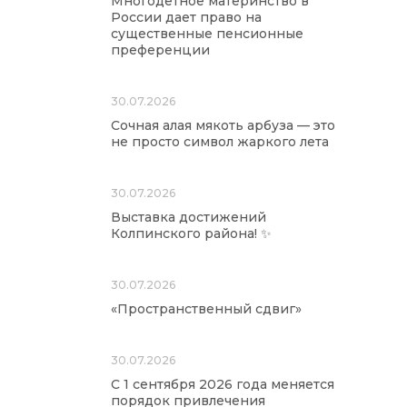
Многодетное материнство в
России дает право на
существенные пенсионные
преференции
30.07.2026
Сочная алая мякоть арбуза — это
не просто символ жаркого лета
30.07.2026
Выставка достижений
Колпинского района! ✨
30.07.2026
«Пространственный сдвиг»
30.07.2026
С 1 сентября 2026 года меняется
порядок привлечения