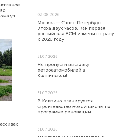
активное
тво
03.08.2026
ома ул.
Москва — Санкт-Петербург:
Эпоха двух часов. Как первая
российская ВСМ изменит страну
к 2028 году
31.07.2026
Не пропусти выставку
ретроавтомобилей в
Колпинском!
31.07.2026
В Колпино планируется
строительство новой школы по
программе реновации
ассивах
31.07.2026