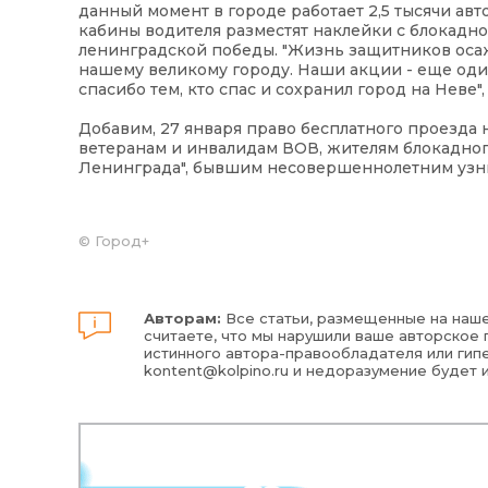
данный момент в городе работает 2,5 тысячи ав
кабины водителя разместят наклейки с блокадно
ленинградской победы. "Жизнь защитников осаж
нашему великому городу. Наши акции - еще один 
спасибо тем, кто спас и сохранил город на Нев
Добавим, 27 января право бесплатного проезда
ветеранам и инвалидам ВОВ, жителям блокадног
Ленинграда", бывшим несовершеннолетним узник
©
Город+
Авторам:
Все статьи, размещенные на наше
считаете, что мы нарушили ваше авторское п
истинного автора-правообладателя или гипе
kontent@kolpino.ru
и недоразумение будет 