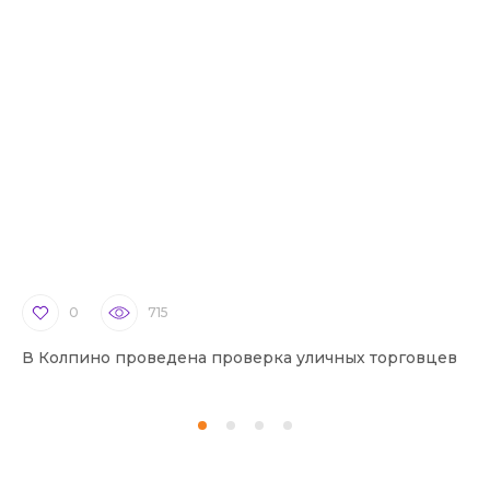
0
715
В Колпино проведена проверка уличных торговцев
В 