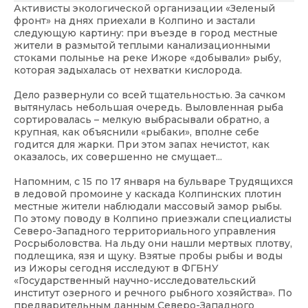
Активисты экологической организации «Зеленый
фронт» на днях приехали в Колпино и застали
следующую картину: при въезде в город местные
жители в размытой теплыми канализационными
стоками полынье на реке Ижоре «добывали» рыбу,
которая задыхалась от нехватки кислорода.
Дело развернули со всей тщательностью. За сачком
вытянулась небольшая очередь. Выловленная рыба
сортировалась – мелкую выбрасывали обратно, а
крупная, как объяснили «рыбаки», вполне себе
годится для жарки. При этом запах нечистот, как
оказалось, их совершенно не смущает...
Напомним, с 15 по 17 января на бульваре Трудящихся
в ледовой промоине у каскада Колпинских плотин
местные жители наблюдали массовый замор рыбы.
По этому поводу в Колпино приезжали специалисты
Северо-Западного территориального управления
Росрыболовства. На льду они нашли мертвых плотву,
подлещика, язя и щуку. Взятые пробы рыбы и воды
из Ижоры сегодня исследуют в ФГБНУ
«Государственный научно-исследовательский
институт озерного и речного рыбного хозяйства». По
предварительным данным Северо-Западного