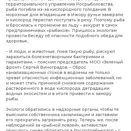
территориального управления Росрыболовства,
рыба погибла из-за кислородного голодания. В
морозные дни впадающие в Ижору ручьи замерзли,
и кислород перестал поступать в реку. Поэтому рыба
и бросилась к промоине во льду – аккурат в сачок
предприимчивых «рыбаков». Пришлось экологам
провести беседу об опасности подобного обеда для
здоровья...
– И люди, и животные, поев такую рыбу, рискуют
заразиться болезнетворными бактериями и
паразитами, – пояснил председатель МОО «Зеленый
фронт» Сергей Виноградов. – Сброс
канализационных стоков в водоемы не только
чреват опасностью инфекционных заболеваний, но
и может стать причиной снижения содержания
растворенного в воде кислорода, деградации
водных экосистем и в итоге привести к замору
рыбы.
Экологи обратились в надзорные органы, чтобы те
выяснили собственника канализации и заставили
его прекратить загрязнять реку. Теперь же, после
наблюдений за «рыбной ловлей», активистам
пришлось снова обратиться в Роспотребнадзор – с