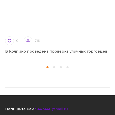
0
716
В Колпино проведена проверка уличных торговцев
В 
Напишите нам
9443440@mail.ru