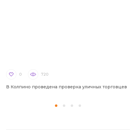
0
720
В Колпино проведена проверка уличных торговцев
В 