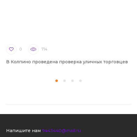
0
714
В Колпино проведена проверка уличных торговцев
В 
Напишите нам
9443440@mail.ru