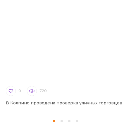
0
720
В Колпино проведена проверка уличных торговцев
В 