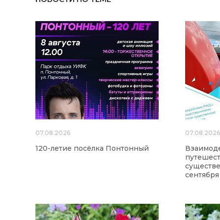
07.08.2026
07.08.202
120-летие посёлка Понтонный
Взаимод
путешес
существе
сентября