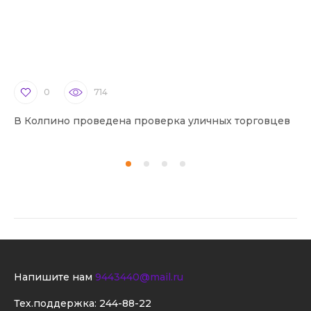
0
714
В Колпино проведена проверка уличных торговцев
В 
Напишите нам
9443440@mail.ru
Тех.поддержка:
244-88-22