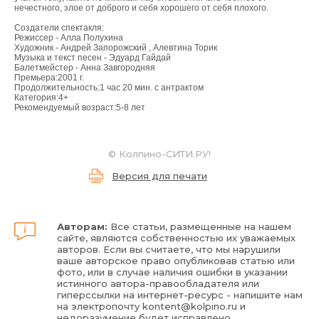
нечестного, злое от доброго и себя хорошего от себя плохого.
Создатели спектакля:
Режиссер - Алла Полухина
Художник - Андрей Запорожский , Алевтина Торик
Музыка и текст песен - Эдуард Гайдай
Балетмейстер - Анна Завгородняя
Премьера:2001 г.
Продолжительность:1 час 20 мин. с антрактом
Категория:4+
Рекомендуемый возраст:5-8 лет
© Колпино-СИТИ.РУ!
Версия для печати
Авторам:
Все статьи, размещенные на нашем
сайте, являются собственностью их уважаемых
авторов. Если вы считаете, что мы нарушили
ваше авторское право опубликовав статью или
фото, или в случае наличия ошибки в указании
истинного автора-правообладателя или
гиперссылки на интернет-ресурс - напишите нам
на электропочту
kontent@kolpino.ru
и
недоразумение будет исправлено.