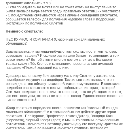
домашних животных и т.п.:)
- Если победитель не может или не хочет ехать на выступление то
билет вновь разыгрывается среди правильно ответивших участников
- С победителем связываются через личные сообщения ВКонтакте,
сообщается телефон для получения кодового слова и подробных
инструкций по получению билетов
Немного о спектакле:
ПЕС КУРНОС И КОМПАНИЯ (Сказочный сон для маленьких
обманщиков)
Задумывались ли вы когда-нибудь о том, сколько поступков человек
совершает за день? И сколько раз на дню бывает то хорошим, а то и
вовсе плохим? Вот об этом и многом другом спектакль Большого
театра кукол «Пёс Курнос и компания», первоначально имевший
название «Плохой хороший мальчик».
Однажды маленькому болгарскому мальчику Светлину захотелось
приобрести игрушечных индейцев. Так сильно захотелось, что он
решил для этого обмануть самого близкого ему человека. В спектакле
подробно рассказывается весьма любопытная история, в которой
Светлин предстает то плохим, то хорошим, пока не убеждается в том,
что есть поступки, которых не вернешь назад. Единственное спасение
- их не совершать!
Жанр спектакля определен постановщиками как "сказочный сон для
маленьких обманщиков", и в этом необычном действе другие герои
спектакля - Пес Курнос, Профессор Клювс (Дятел), Гонщица Коки
(Черепаха), Черный Крофт (Крот) и Мышь со своим многочисленным
потомствам - помогают Светлину узнать цену его поступку. Зрители же
учатся тому, как не по книжкам научиться отличать честное от