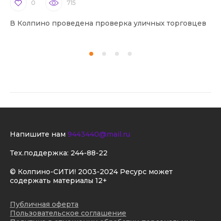
0
715
В Колпино проведена проверка уличных торговцев
В 
Напишите нам
9443440@mail.ru
Тех.поддержка:
244-88-22
© Колпино-СИТИ! 2003-2024 Ресурс может
содержать материалы 12+
Публичная оферта
Пользовательское соглашение