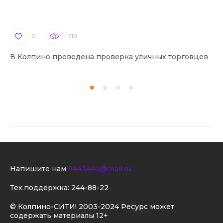
0
719
В Колпино проведена проверка уличных торговцев
В 
Напишите нам
9443440@mail.ru
Тех.поддержка:
244-88-22
© Колпино-СИТИ! 2003-2024 Ресурс может
содержать материалы 12+