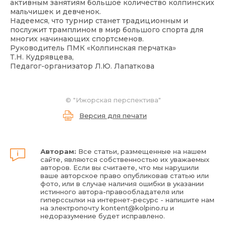
активным занятиям большое количество колпинских
мальчишек и девченок.
Надеемся, что турнир станет традиционным и
послужит трамплином в мир большого спорта для
многих начинающих спортсменов.
Руководитель ПМК «Колпинская перчатка»
Т.Н. Кудрявцева,
Педагог-организатор Л.Ю. Лапаткова
© "Ижорская перспектива"
Версия для печати
Авторам:
Все статьи, размещенные на нашем
сайте, являются собственностью их уважаемых
авторов. Если вы считаете, что мы нарушили
ваше авторское право опубликовав статью или
фото, или в случае наличия ошибки в указании
истинного автора-правообладателя или
гиперссылки на интернет-ресурс - напишите нам
на электропочту
kontent@kolpino.ru
и
недоразумение будет исправлено.