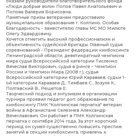
оказали руководители благотворительного фонда
«Люди добрые воли» Попов Павел Анатольевич и
Попова Валерия Борисовна.
Памятные призы ветеранам предоставило
муниципальное образование г. Колпино. Особая
благодарность - заместителю главы МС МО Милюте
Олегу Эдвардовичу.
Хочется отметить высокий профессионализм и
объективность судейской бригады. Главный судья
соревнований - Президент федерации кикбоксинга
Ленинградской области, девятикратный чемпиона
мира судья Всероссийской категории Тисленко
Вячеслав Викторович, судья в ринге – Чемпион
России и Чемпион Мира (2008 г.), судья
Всероссийской категории Юрий Караваев, судьи 1-
ой категории Караваев Д., Тимбаев С., Зозуля К.,
Полтавский В., Решетов Е.
Творческий подход и энтузиазм в организации
турнира проявил педагог доп. образования по
кикбоксингу ПМК "Колпинская перчатка" ветеран
войны в Афганистане Селезнев Александр
Вячеславович. Он работает в ПМК Колпинская
перчатка с сентября 2014 года. За этот короткий
период он сумел существенно повысить престиж
занятий в секции кикбоксинга, привлечь к