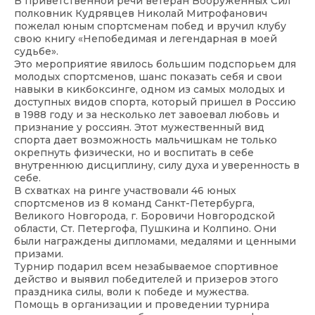
В приветственной речи ветеран Вооруженных Сил
полковник Кудрявцев Николай Митрофанович
пожелал юным спортсменам побед и вручил клубу
свою книгу «Непобедимая и легендарная в моей
судьбе».
Это мероприятие явилось большим подспорьем для
молодых спортсменов, шанс показать себя и свои
навыки в кикбоксинге, одном из самых молодых и
доступных видов спорта, который пришел в Россию
в 1988 году и за несколько лет завоевал любовь и
признание у россиян. Этот мужественный вид
спорта дает возможность мальчишкам не только
окрепнуть физически, но и воспитать в себе
внутреннюю дисциплину, силу духа и уверенность в
себе.
В схватках на ринге участвовали 46 юных
спортсменов из 8 команд Санкт-Петербурга,
Великого Новгорода, г. Боровичи Новгородской
области, Ст. Петергофа, Пушкина и Колпино. Они
были награждены дипломами, медалями и ценными
призами.
Турнир подарил всем незабываемое спортивное
действо и выявил победителей и призеров этого
праздника силы, воли к победе и мужества.
Помощь в организации и проведении турнира