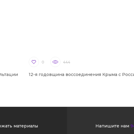
0
444
льтации
12-я годовщина воссоединения Крыма с Росс
ржать материалы
Напишите нам
9