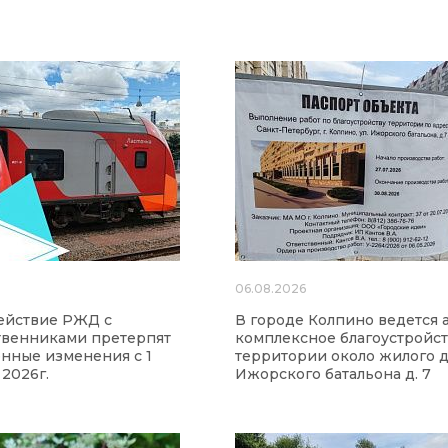
6
06.08.2026
ействие РЖД с
В городе Колпино ведется 
твенниками претерпят
комплексное благоустройс
нные изменения с 1
территории около жилого д
 2026г.
Ижорского батальона д. 7