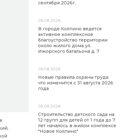
сентября 2026г.
06.08.2026
В городе Колпино ведется
активное комплексное
благоустройство территории
около жилого дома ул.
Ижорского батальона д. 7
06.08.2026
Новые правила охраны труда:
что изменится с 31 августа 2026
года
05.08.2026
Строительство детского сада на
12 групп для детей от 1 года до 7
я
лет началось в жилом комплексе
кий,
"Новое Колпино"
кой