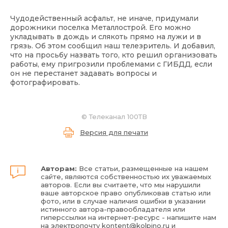
Чудодейственный асфальт, не иначе, придумали
дорожники поселка Металлострой. Его можно
укладывать в дождь и слякоть прямо на лужи и в
грязь. Об этом сообщил наш телезритель. И добавил,
что на просьбу назвать того, кто решил организовать
работы, ему пригрозили проблемами с ГИБДД, если
он не перестанет задавать вопросы и
фотографировать.
©
Телеканал 100ТВ
Версия для печати
Авторам:
Все статьи, размещенные на нашем
сайте, являются собственностью их уважаемых
авторов. Если вы считаете, что мы нарушили
ваше авторское право опубликовав статью или
фото, или в случае наличия ошибки в указании
истинного автора-правообладателя или
гиперссылки на интернет-ресурс - напишите нам
на электропочту
kontent@kolpino.ru
и