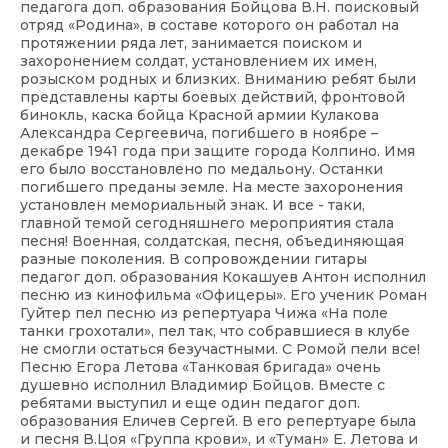
педагога доп. образования Бойцова В.Н. поисковый
отряд «Родина», в составе которого он работал на
протяжении ряда лет, занимается поиском и
захоронением солдат, установлением их имен,
розыском родных и близких. Вниманию ребят были
представлены карты боевых действий, фронтовой
бинокль, каска бойца Красной армии Кулакова
Александра Сергеевича, погибшего в ноябре –
декабре 1941 года при защите города Колпино. Имя
его было восстановлено по медальону. Останки
погибшего преданы земле. На месте захоронения
установлен мемориальный знак. И все - таки,
главной темой сегодняшнего мероприятия стала
песня! Военная, солдатская, песня, объединяющая
разные поколения. В сопровождении гитары
педагог доп. образования Кокашуев Антон исполнил
песню из кинофильма «Офицеры». Его ученик Роман
Гуйтер пел песню из репертуара Чижа «На поле
танки грохотали», пел так, что собравшиеся в клубе
не смогли остаться безучастными. С Ромой пели все!
Песню Егора Летова «Танковая бригада» очень
душевно исполнил Владимир Бойцов. Вместе с
ребятами выступил и еще один педагог доп.
образования Еличев Сергей. В его репертуаре была
и песня В.Цоя «Группа крови», и «Туман» Е. Летова и