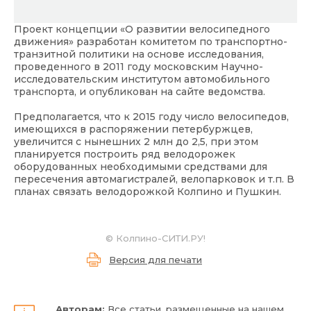
Проект концепции «О развитии велосипедного
движения» разработан комитетом по транспортно-
транзитной политики на основе исследования,
проведенного в 2011 году московским Научно-
исследовательским институтом автомобильного
транспорта, и опубликован на сайте ведомства.
Предполагается, что к 2015 году число велосипедов,
имеющихся в распоряжении петербуржцев,
увеличится с нынешних 2 млн до 2,5, при этом
планируется построить ряд велодорожек
оборудованных необходимыми средствами для
пересечения автомагистралей, велопарковок и т.п. В
планах связать велодорожкой Колпино и Пушкин.
© Колпино-СИТИ.РУ!
Версия для печати
Авторам:
Все статьи, размещенные на нашем