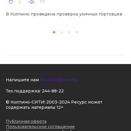
0
717
В Колпино проведена проверка уличных торговцев
В 
Напишите нам
9443440@mail.ru
Тех.поддержка:
244-88-22
© Колпино-СИТИ! 2003-2024 Ресурс может
содержать материалы 12+
Публичная оферта
Пользовательское соглашение