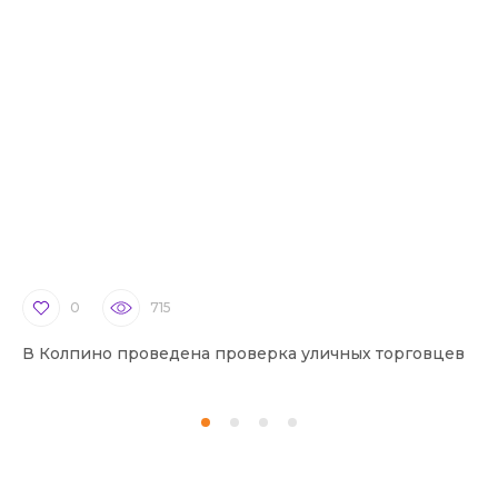
0
715
В Колпино проведена проверка уличных торговцев
В 