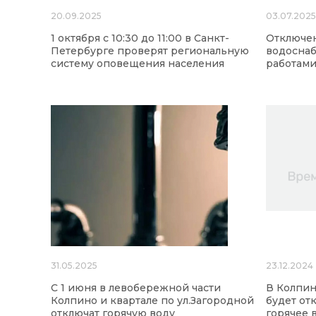
20.09.2025
03.07.202
1 октября с 10:30 до 11:00 в Санкт-
Отключен
Петербурге проверят региональную
водоснаб
систему оповещения населения
работами
31.05.2025
23.12.2024
С 1 июня в левобережной части
В Колпин
Колпино и квартале по ул.Загородной
будет от
отключат горячую воду
горячее