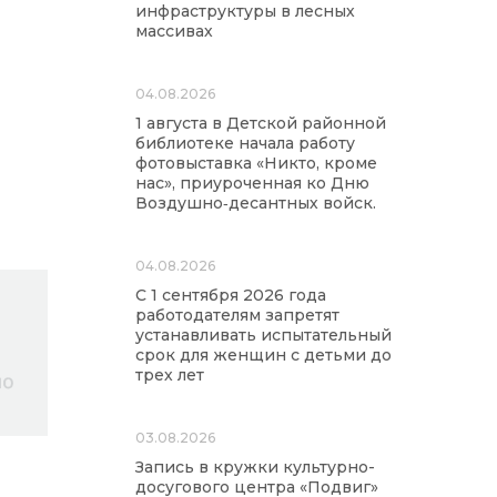
инфраструктуры в лесных
массивах
04.08.2026
1 августа в Детской районной
библиотеке начала работу
фотовыставка «Никто, кроме
нас», приуроченная ко Дню
Воздушно‑десантных войск.
04.08.2026
С 1 сентября 2026 года
работодателям запретят
устанавливать испытательный
срок для женщин с детьми до
трех лет
03.08.2026
Запись в кружки культурно-
досугового центра «Подвиг»