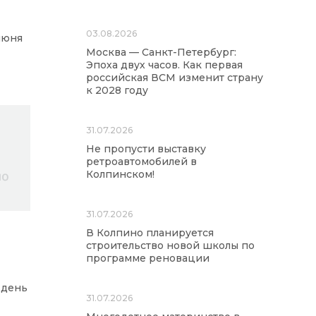
03.08.2026
июня
Москва — Санкт-Петербург:
Эпоха двух часов. Как первая
российская ВСМ изменит страну
к 2028 году
31.07.2026
Не пропусти выставку
ретроавтомобилей в
Колпинском!
31.07.2026
В Колпино планируется
строительство новой школы по
программе реновации
 день
31.07.2026