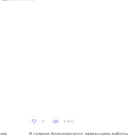
0
4 802
цев
В сквере Володарского завершили работы