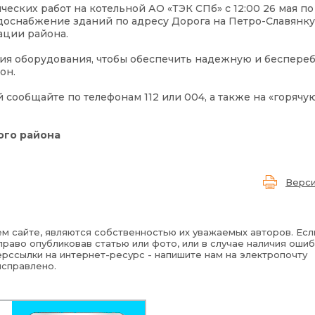
ских работ на котельной АО «ТЭК СПб» с 12:00 26 мая по 
снабжение зданий по адресу Дорога на Петро-Славянку, д. 
ации района.
ия оборудования, чтобы обеспечить надежную и беспере
он.
ообщайте по телефонам 112 или 004, а также на «горячу
ого района
Верси
м сайте, являются собственностью их уважаемых авторов. Есл
раво опубликовав статью или фото, или в случае наличия ошиб
рссылки на интернет-ресурс - напишите нам на электропочту
исправлено.