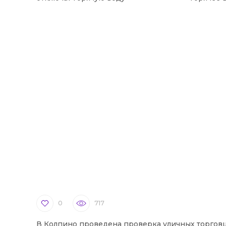
0
717
В Колпино проведена проверка уличных торгов