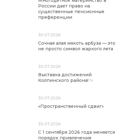
Многодетное материнство в
России дает право на
существенные пенсионные
преференции
30.07.2026
Сочная алая мякоть арбуза — это
не просто символ жаркого лета
30.07.2026
Выставка достижений
Колпинского района! ✨
30.07.2026
«Пространственный сдвиг»
30.07.2026
С 1 сентября 2026 года меняется
порядок привлечения