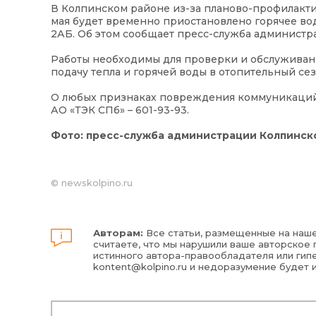
В Колпинском районе из-за планово-профилактиче
мая будет временно приостановлено горячее водо
2АБ. Об этом сообщает пресс-служба администр
Работы необходимы для проверки и обслуживан
подачу тепла и горячей воды в отопительный сез
О любых признаках повреждения коммуникаций с
АО «ТЭК СПб» – 601-93-93.
Фото: пресс-служба администрации Колпинск
©
newskolpino.ru
Авторам:
Все статьи, размещенные на наше
считаете, что мы нарушили ваше авторское п
истинного автора-правообладателя или гипе
kontent@kolpino.ru
и недоразумение будет 