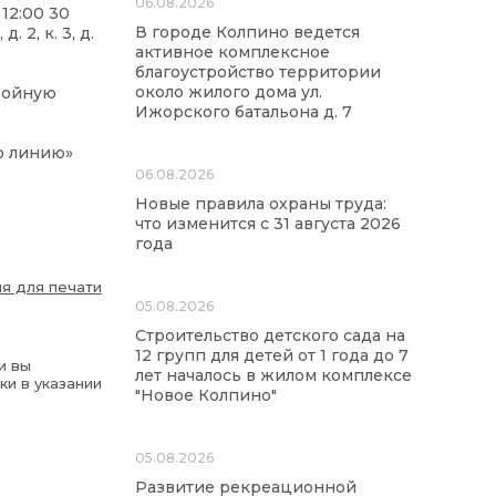
06.08.2026
12:00 30
В городе Колпино ведется
2, к. 3, д.
активное комплексное
благоустройство территории
около жилого дома ул.
бойную
Ижорского батальона д. 7
ю линию»
06.08.2026
Новые правила охраны труда:
что изменится с 31 августа 2026
года
я для печати
05.08.2026
Строительство детского сада на
12 групп для детей от 1 года до 7
и вы
лет началось в жилом комплексе
ки в указании
"Новое Колпино"
05.08.2026
Развитие рекреационной