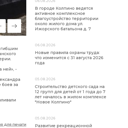
06.08.2026
В городе Колпино ведется
активное комплексное
благоустройство территории
около жилого дома ул.
Ижорского батальона д. 7
06.08.2026
погибшим
Новые правила охраны труда:
анского
что изменится с 31 августа 2026
ерии.
года
 ней», -
лександра
05.08.2026
 боев за
Строительство детского сада на
12 групп для детей от 1 года до 7
лет началось в жилом комплексе
вливали
"Новое Колпино"
05.08.2026
я для печати
Развитие рекреационной