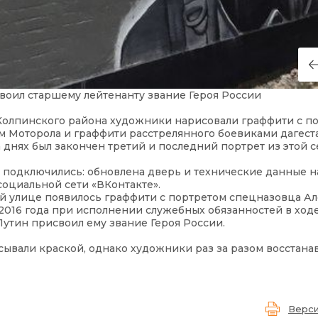
оил старшему лейтенанту звание Героя России
 Колпинского района художники нарисовали граффити с 
Моторола и граффити расстрелянного боевиками дагест
днях был закончен третий и последний портрет из этой с
подключились: обновлена дверь и технические данные на
социальной сети «ВКонтакте».
й улице появилось граффити с портретом спецназовца А
2016 года при исполнении служебных обязанностей в ходе
утин присвоил ему звание Героя России.
ывали краской, однако художники раз за разом восстана
Верси