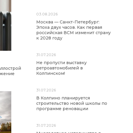
03.08.2026
Москва — Санкт-Петербург:
Эпоха двух часов. Как первая
российская ВСМ изменит страну
к 2028 году
31.07.2026
Не пропусти выставку
ретроавтомобилей в
аллострой
Колпинском!
бжение
31.07.2026
В Колпино планируется
строительство новой школы по
программе реновации
31.07.2026