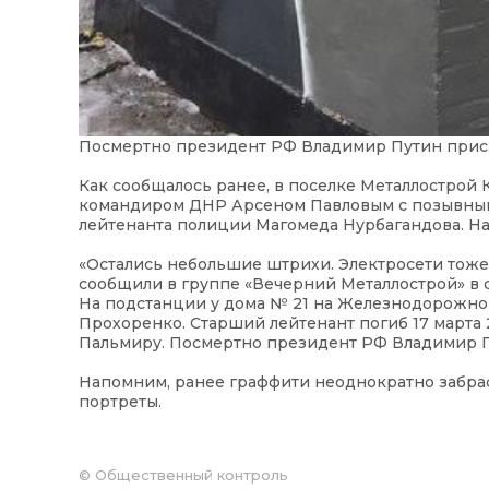
Посмертно президент РФ Владимир Путин присв
Как сообщалось ранее, в поселке Металлострой
командиром ДНР Арсеном Павловым с позывным 
лейтенанта полиции Магомеда Нурбагандова. На 
«Остались небольшие штрихи. Электросети тоже 
сообщили в группе «Вечерний Металлострой» в 
На подстанции у дома № 21 на Железнодорожно
Прохоренко. Старший лейтенант погиб 17 марта 
Пальмиру. Посмертно президент РФ Владимир П
Напомним, ранее граффити неоднократно забрас
портреты.
©
Общественный контроль