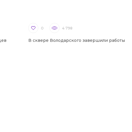
0
4 798
цев
В сквере Володарского завершили работы