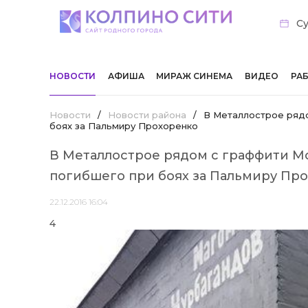
Су
НОВОСТИ
АФИША
МИРАЖ СИНЕМА
ВИДЕО
РА
Новости
/
Новости района
/
В Металлострое рядо
боях за Пальмиру Прохоренко
В Металлострое рядом с граффити М
погибшего при боях за Пальмиру Пр
22.12.2016 16:04
4