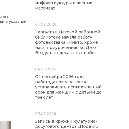
инфраструктуры в лесных
массивах
и вы
ки в указании
04.08.2026
1 августа в Детской районной
библиотеке начала работу
фотовыставка «Никто, кроме
нас», приуроченная ко Дню
Воздушно‑десантных войск.
04.08.2026
С 1 сентября 2026 года
работодателям запретят
устанавливать испытательный
срок для женщин с детьми до
трех лет
03.08.2026
Запись в кружки культурно-
досугового центра «Подвиг»