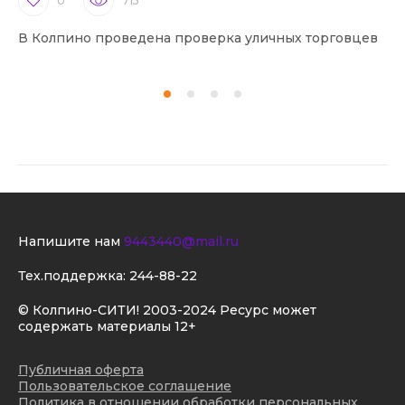
0
715
В Колпино проведена проверка уличных торговцев
В 
Напишите нам
9443440@mail.ru
Тех.поддержка:
244-88-22
© Колпино-СИТИ! 2003-2024 Ресурс может
содержать материалы 12+
Публичная оферта
Пользовательское соглашение
Политика в отношении обработки персональных