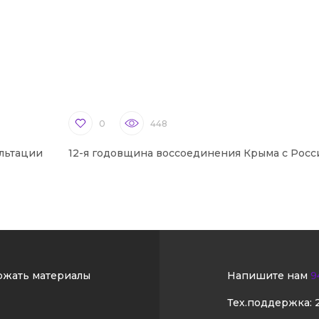
0
448
льтации
12-я годовщина воссоединения Крыма с Росс
ржать материалы
Напишите нам
9
Тех.поддержка: