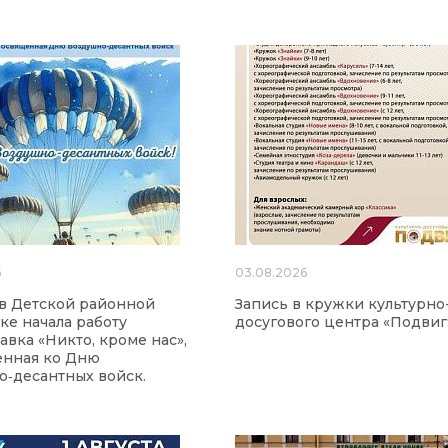
6
03.08.2026
а в Детской районной
Запись в кружки культурно
ке начала работу
досугового центра «Подвиг
авка «Никто, кроме нас»,
енная ко Дню
‑десантных войск.