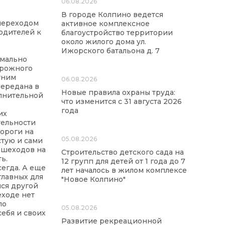
06.08.2026
В городе Колпино ведется
переходом
активное комплексное
одителей к
благоустройство территории
около жилого дома ул.
Ижорского батальона д. 7
имально
орожного
тним
06.08.2026
ередана в
Новые правила охраны труда:
олнительной
что изменится с 31 августа 2026
года
их
тельности
ороги на
05.08.2026
стую и сами
ешеходов на
Строительство детского сада на
ь.
12 групп для детей от 1 года до 7
егда. А еще
лет началось в жилом комплексе
главных для
"Новое Колпино"
лся другой
еходе нет
по
05.08.2026
себя и своих
Развитие рекреационной