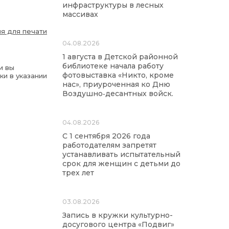
инфраструктуры в лесных
массивах
я для печати
04.08.2026
1 августа в Детской районной
библиотеке начала работу
и вы
фотовыставка «Никто, кроме
ки в указании
нас», приуроченная ко Дню
Воздушно‑десантных войск.
04.08.2026
С 1 сентября 2026 года
работодателям запретят
устанавливать испытательный
срок для женщин с детьми до
трех лет
03.08.2026
Запись в кружки культурно-
досугового центра «Подвиг»