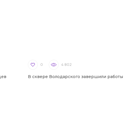
0
4 802
цев
В сквере Володарского завершили работы