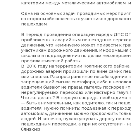
категории между металлическим автомобилем и
Одна из основных задач проводимых мероприя
со стороны «бесколесных» участников дорожног
пешеходам.
В период проведения операции наряды ДПС О
приближены к аварийным пешеходным переходам
движения, что неминуемо может привести к тр
участникам дорожного движения. Информация 
школы и в подразделения по делам несовершен
профилактической работы.
В 2016 году на территории Колпинского района
дорожных аварий произошли по вине самих пеш
или спешки. Распространенное несоблюдение п
запрещающий сигнал светофора, либо в неположе
водители бывают не правы, пытаясь поскорее «п
нерегулируемых переходах или настырно газуя, 
Что же делать? В первую очередь, необходимо н
— быть внимательным, как водителю, так и пеше
водителя. Нужно помнить: подъезжая к переходу
автомобиль, движение можно продолжить только 
людей. И конечно, нужно уступать дорогу пеше
пешеходным переходам, а при их отсутствии - на
близких!