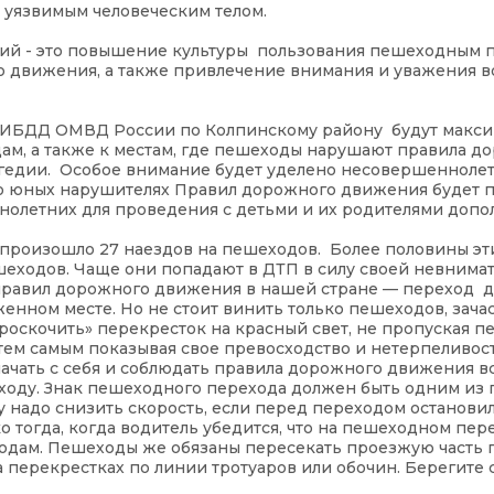
 уязвимым человеческим телом.
тий - это повышение культуры пользования пешеходным 
о движения, а также привлечение внимания и уважения в
ГИБДД ОМВД России по Колпинскому району будут макс
, а также к местам, где пешеходы нарушают правила д
агедии. Особое внимание будет уделено несовершенноле
о юных нарушителях Правил дорожного движения будет п
нолетних для проведения с детьми и их родителями доп
 произошло 27 наездов на пешеходов. Более половины эт
еходов. Чаще они попадают в ДТП в силу своей невнима
равил дорожного движения в нашей стране — переход д
нном месте. Но не стоит винить только пешеходов, зача
роскочить» перекресток на красный свет, не пропуская п
тем самым показывая свое превосходство и нетерпеливост
ачать с себя и соблюдать правила дорожного движения вс
ходу. Знак пешеходного перехода должен быть одним из 
 надо снизить скорость, если перед переходом останови
тогда, когда водитель убедится, что на пешеходном пер
ходам. Пешеходы же обязаны пересекать проезжую часть 
 перекрестках по линии тротуаров или обочин. Берегите 