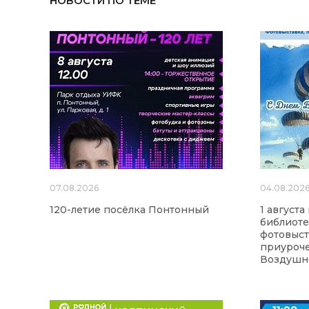
НОВОСТИ ПО ТЕМЕ
07.08.2026
04.08.202
120-летие посёлка Понтонный
1 август
библиоте
фотовыст
приуроч
Воздушно