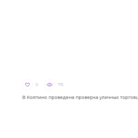
0
715
В Колпино проведена проверка уличных торгов