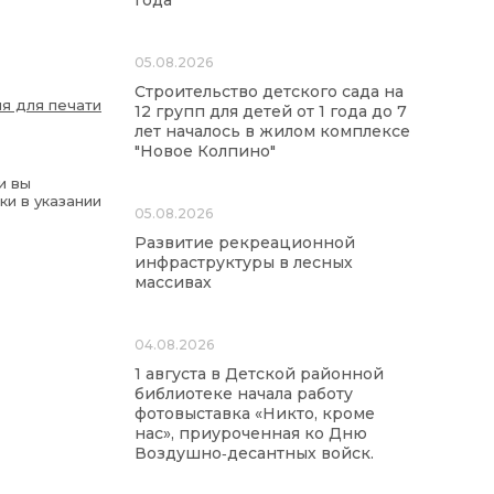
года
05.08.2026
Строительство детского сада на
я для печати
12 групп для детей от 1 года до 7
лет началось в жилом комплексе
"Новое Колпино"
и вы
ки в указании
05.08.2026
Развитие рекреационной
инфраструктуры в лесных
массивах
04.08.2026
1 августа в Детской районной
библиотеке начала работу
фотовыставка «Никто, кроме
нас», приуроченная ко Дню
Воздушно‑десантных войск.