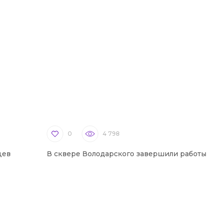
0
4 798
цев
В сквере Володарского завершили работы