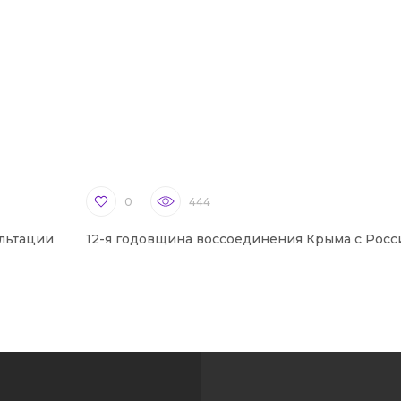
0
444
льтации
12-я годовщина воссоединения Крыма с Росс