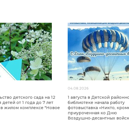
6
04.08.2026
ьство детского сада на 12
1 августа в Детской районн
 детей от 1 года до 7 лет
библиотеке начала работу
 в жилом комплексе "Новое
фотовыставка «Никто, кроме
"
приуроченная ко Дню
Воздушно‑десантных войск