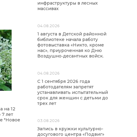
инфраструктуры в лесных
массивах
04.08.2026
1 августа в Детской районной
библиотеке начала работу
фотовыставка «Никто, кроме
нас», приуроченная ко Дню
Воздушно‑десантных войск.
04.08.2026
С 1 сентября 2026 года
работодателям запретят
устанавливать испытательный
срок для женщин с детьми до
трех лет
а на 12
 7 лет
е "Новое
03.08.2026
Запись в кружки культурно-
досугового центра «Подвиг»