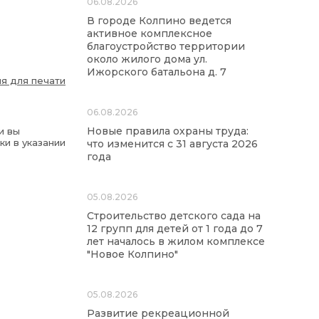
06.08.2026
В городе Колпино ведется
активное комплексное
благоустройство территории
около жилого дома ул.
Ижорского батальона д. 7
я для печати
06.08.2026
Новые правила охраны труда:
и вы
ки в указании
что изменится с 31 августа 2026
года
05.08.2026
Строительство детского сада на
12 групп для детей от 1 года до 7
лет началось в жилом комплексе
"Новое Колпино"
05.08.2026
Развитие рекреационной