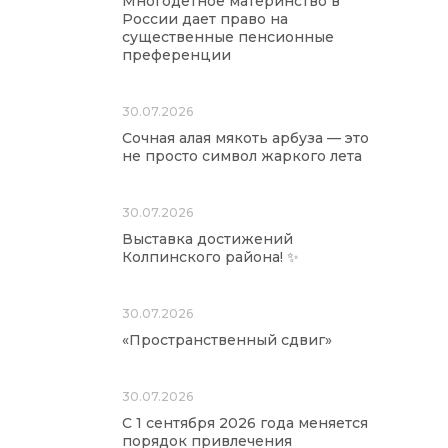
Многодетное материнство в
России дает право на
существенные пенсионные
преференции
30.07.2026
Сочная алая мякоть арбуза — это
не просто символ жаркого лета
30.07.2026
Выставка достижений
Колпинского района! ✨
30.07.2026
«Пространственный сдвиг»
30.07.2026
С 1 сентября 2026 года меняется
порядок привлечения