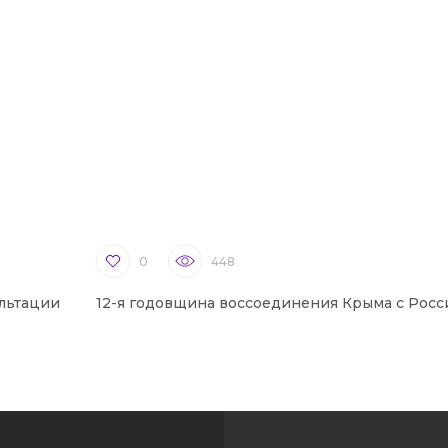
0
448
льтации
12-я годовщина воссоединения Крыма с Росс